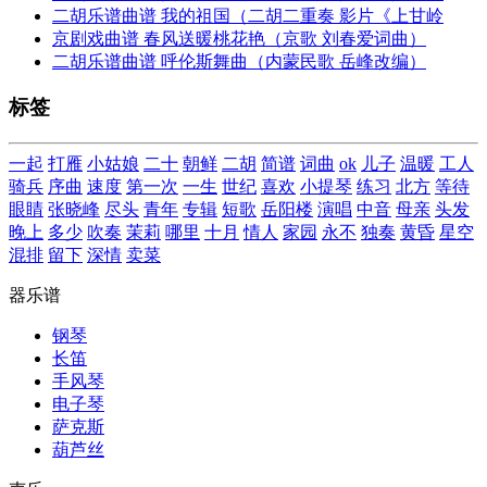
二胡乐谱曲谱 我的祖国（二胡二重奏 影片《上甘岭
京剧戏曲谱 春风送暖桃花艳（京歌 刘春爱词曲）
二胡乐谱曲谱 呼伦斯舞曲（内蒙民歌 岳峰改编）
标签
一起
打雁
小姑娘
二十
朝鲜
二胡
简谱
词曲
ok
儿子
温暖
工人
骑兵
序曲
速度
第一次
一生
世纪
喜欢
小提琴
练习
北方
等待
眼睛
张晓峰
尽头
青年
专辑
短歌
岳阳楼
演唱
中音
母亲
头发
晚上
多少
吹奏
茉莉
哪里
十月
情人
家园
永不
独奏
黄昏
星空
混排
留下
深情
卖菜
器乐谱
钢琴
长笛
手风琴
电子琴
萨克斯
葫芦丝