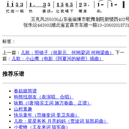
标签：
上一篇：
儿歌：照镜子（祝新元、何翊梁词 何翊梁曲）
下一
篇：
儿歌：小山鹰（电影《阿夏河的秘密》插曲）
推荐乐谱
春姑娘简谱
狗熊找朋友（表演唱、合唱）
咏鹅（[唐]骆宾王词 施万春曲、正谱）
山村童趣
快乐童年（范修奎词 姜卫东曲）
儿歌：星星爸爸 月亮妈妈（贾波词 翁凯莉曲）
小蜜蜂（王友来词 陆军曲）