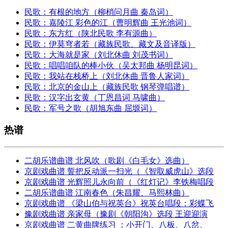
民歌：有根的地方（柳梢问月曲 秦岛词）
民歌：嘉陵江 彩色的江（曹明辉曲 王光池词）
民歌：东方红（陕北民歌 李有源曲）
民歌：伊莫穹者若（藏族民歌、藏文及音译版）
民歌：大海就是家（刘北休曲 刘茂书词）
民歌：唱唱咱队的棒小伙（吴太邦曲 杨明昆词）
民歌：我站在栈桥上（刘北休曲 晋鲁人家词）
民歌：北京的金山上（藏族民歌 钢琴弹唱谱）
民歌：汉字出玄黄（丁恩昌词 马啸曲）
民歌：军号之歌（胡旭东曲 屈塬词）
热谱
二胡乐谱曲谱 北风吹（歌剧《白毛女》选曲）
京剧戏曲谱 誓把反动派一扫光（《智取威虎山》选段
京剧戏曲谱 光辉照儿永向前（《红灯记》李铁梅唱段
二胡乐谱曲谱 江南春色（朱昌耀、马熙林曲）
京剧戏曲谱 《梁山伯与祝英台》祝英台唱段：彩蝶飞
豫剧戏曲谱 亲家母（豫剧《朝阳沟》选段 王迎迎演
京剧戏曲谱 二黄曲牌练习 ：小开门、八板、八岔、