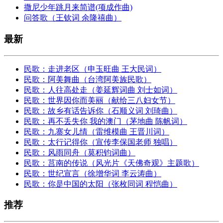
撒尼少年跳月来简谱(项成作曲)
问答歌（王钦词 余隆禧曲）
最新
民歌：走进老区（申玉旺曲 王大民词）
民歌：阿美舞曲（台湾阿美族民歌）
民歌：人往高处走（姜延辉词曲 刘士如词）
民歌：世界因你而美丽（献给三八妇女节）
民歌：故乡有话告诉你（石顺义词 刘琦曲）
民歌：再不丢失你 我的澳门（茅地曲 陈帆词）
民歌：九寨女儿情（雷维模曲 王晋川词）
民歌：太行记得你（宣传李保国老师 独唱）
民歌：风雨同舟（莫积钧词曲）
民歌：莒南的传说（风光片《天佛奇观》主题歌）
民歌：世纪宣言（徐增华词 李云涛曲）
民歌：你是中国的太阳（张枚同词 程恺曲）
推荐