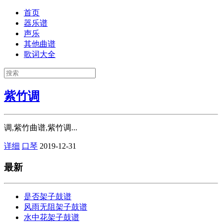
首页
器乐谱
声乐
其他曲谱
歌词大全
紫竹调
调,紫竹曲谱,紫竹调...
详细
口琴
2019-12-31
最新
是否架子鼓谱
风雨无阻架子鼓谱
水中花架子鼓谱