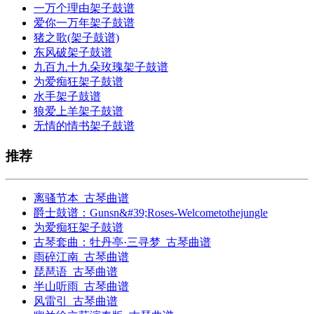
一万个理由架子鼓谱
爱你一万年架子鼓谱
猪之歌(架子鼓谱)
东风破架子鼓谱
九百九十九朵玫瑰架子鼓谱
为爱痴狂架子鼓谱
水手架子鼓谱
狼爱上羊架子鼓谱
无情的情书架子鼓谱
推荐
离骚节本_古琴曲谱
爵士鼓谱：Gunsn&#39;Roses-Welcometothejungle
为爱痴狂架子鼓谱
古琴套曲：牡丹亭·三寻梦_古琴曲谱
雨碎江南_古琴曲谱
琵琶语_古琴曲谱
半山听雨_古琴曲谱
风雷引_古琴曲谱