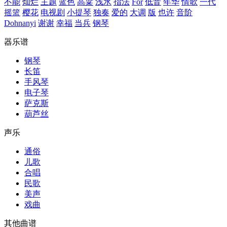
不能
灿烂
主题
蓝色
高粱
浅水
指法
For
低音
年华
情歌
一代
摇篮
樱花
电视剧
小提琴
独奏
爱的
大调
版
也许
音阶
Dohnanyi
谢谢
幸福
当兵
钢琴
器乐谱
钢琴
长笛
手风琴
电子琴
萨克斯
葫芦丝
声乐
通俗
儿歌
合唱
民歌
美声
戏曲
其他曲谱