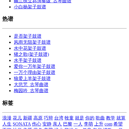
幽兰徐立荪演奏版_古琴曲谱
小白杨架子鼓谱
热谱
是否架子鼓谱
风雨无阻架子鼓谱
水中花架子鼓谱
猪之歌(架子鼓谱)
水手架子鼓谱
爱你一万年架子鼓谱
一万个理由架子鼓谱
狼爱上羊架子鼓谱
大悲咒_古琴曲谱
梅园吟_古琴曲谱
标签
浪漫
花儿
新疆
高原
巧辩
台湾
牧童
就是
你的
歌曲
教学
就算
人生
SONATA
伤心
安静
亲人
巴黎
一人
李萌
上升
com
希望