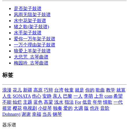
是否架子鼓谱
风雨无阻架子鼓谱
水中花架子鼓谱
猪之歌(架子鼓谱)
水手架子鼓谱
爱你一万年架子鼓谱
一万个理由架子鼓谱
狼爱上羊架子鼓谱
大悲咒_古琴曲谱
梅园吟_古琴曲谱
标签
浪漫
花儿
新疆
高原
巧辩
台湾
牧童
就是
你的
歌曲
教学
就算
人生
SONATA
伤心
安静
亲人
巴黎
一人
李萌
上升
com
希望
不能
灿烂
主题
蓝色
高粱
浅水
指法
For
低音
年华
情歌
一代
摇篮
樱花
电视剧
小提琴
独奏
爱的
大调
版
也许
音阶
Dohnanyi
谢谢
幸福
当兵
钢琴
器乐谱