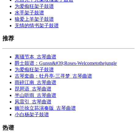
为爱痴狂架子鼓谱
水手架子鼓谱
狼爱上羊架子鼓谱
无情的情书架子鼓谱
推荐
离骚节本_古琴曲谱
爵士鼓谱：Gunsn&#39;Roses-Welcometothejungle
为爱痴狂架子鼓谱
古琴套曲：牡丹亭·三寻梦_古琴曲谱
雨碎江南_古琴曲谱
琵琶语_古琴曲谱
半山听雨_古琴曲谱
风雷引_古琴曲谱
幽兰徐立荪演奏版_古琴曲谱
小白杨架子鼓谱
热谱