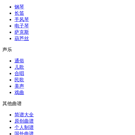
钢琴
长笛
手风琴
电子琴
萨克斯
葫芦丝
声乐
通俗
儿歌
合唱
民歌
美声
戏曲
其他曲谱
简谱大全
原创曲谱
个人制谱
国外曲谱