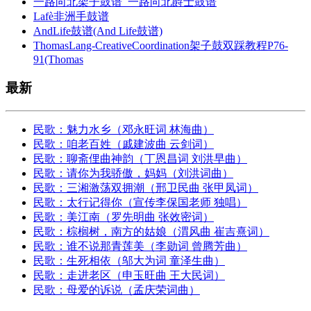
一路向北架子鼓谱_一路向北爵士鼓谱
Lafè非洲手鼓谱
AndLife鼓谱(And Life鼓谱)
ThomasLang-CreativeCoordination架子鼓双踩教程P76-
91(Thomas
最新
民歌：魅力水乡（邓永旺词 林海曲）
民歌：咱老百姓（戚建波曲 云剑词）
民歌：聊斋俚曲神韵（丁恩昌词 刘洪早曲）
民歌：请你为我骄傲，妈妈（刘洪词曲）
民歌：三湘激荡双拥潮（邢卫民曲 张甲凤词）
民歌：太行记得你（宣传李保国老师 独唱）
民歌：美江南（罗先明曲 张效密词）
民歌：棕榈树，南方的姑娘（渭风曲 崔吉熹词）
民歌：谁不说那青莲美（李勋词 曾腾芳曲）
民歌：生死相依（邬大为词 童泽生曲）
民歌：走进老区（申玉旺曲 王大民词）
民歌：母爱的诉说（孟庆荣词曲）