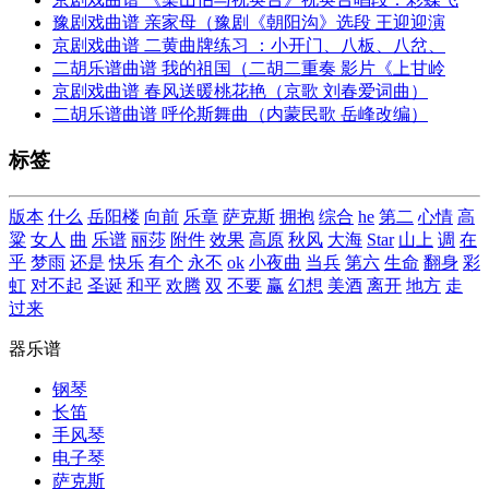
豫剧戏曲谱 亲家母（豫剧《朝阳沟》选段 王迎迎演
京剧戏曲谱 二黄曲牌练习 ：小开门、八板、八岔、
二胡乐谱曲谱 我的祖国（二胡二重奏 影片《上甘岭
京剧戏曲谱 春风送暖桃花艳（京歌 刘春爱词曲）
二胡乐谱曲谱 呼伦斯舞曲（内蒙民歌 岳峰改编）
标签
版本
什么
岳阳楼
向前
乐章
萨克斯
拥抱
综合
he
第二
心情
高
粱
女人
曲
乐谱
丽莎
附件
效果
高原
秋风
大海
Star
山上
调
在
乎
梦雨
还是
快乐
有个
永不
ok
小夜曲
当兵
第六
生命
翻身
彩
虹
对不起
圣诞
和平
欢腾
双
不要
赢
幻想
美酒
离开
地方
走
过来
器乐谱
钢琴
长笛
手风琴
电子琴
萨克斯