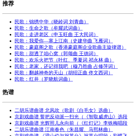
推荐
民歌：锦绣中华（晓岭词 刘青曲）
民歌：生命之歌（牟耀武词曲）
民歌：走进老区（申玉旺曲 王大民词）
民歌：我爱你—塞上江南（史建华曲 飞雁词）
民歌：豪庭阁之歌（香港豪庭阁企业歌曲主旋律谱）
民歌：甜透了咱心窝（郭颂曲 王德词）
民歌：欢乐火把节（叶红、季夏词 祁永林 曲）
民歌：老家，还记得我吧（穆乃胜曲 占修萍词）
民歌：翻越神奇的天山（胡绍正曲 佟文西词）
民歌：红井（罗晓航词曲）
热谱
二胡乐谱曲谱 北风吹（歌剧《白毛女》选曲）
京剧戏曲谱 誓把反动派一扫光（《智取威虎山》选段
京剧戏曲谱 光辉照儿永向前（《红灯记》李铁梅唱段
二胡乐谱曲谱 江南春色（朱昌耀、马熙林曲）
京剧戏曲谱 《梁山伯与祝英台》祝英台唱段：彩蝶飞