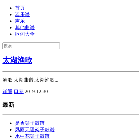
首页
器乐谱
声乐
其他曲谱
歌词大全
太湖渔歌
渔歌,太湖曲谱,太湖渔歌...
详细
口琴
2019-12-30
最新
是否架子鼓谱
风雨无阻架子鼓谱
水中花架子鼓谱