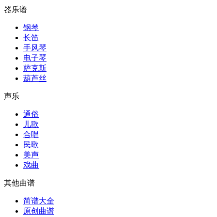
器乐谱
钢琴
长笛
手风琴
电子琴
萨克斯
葫芦丝
声乐
通俗
儿歌
合唱
民歌
美声
戏曲
其他曲谱
简谱大全
原创曲谱