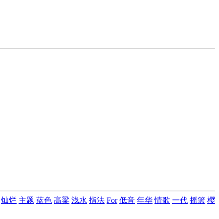
灿烂
主题
蓝色
高粱
浅水
指法
For
低音
年华
情歌
一代
摇篮
樱