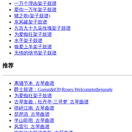
一万个理由架子鼓谱
爱你一万年架子鼓谱
猪之歌(架子鼓谱)
东风破架子鼓谱
九百九十九朵玫瑰架子鼓谱
为爱痴狂架子鼓谱
水手架子鼓谱
狼爱上羊架子鼓谱
无情的情书架子鼓谱
推荐
离骚节本_古琴曲谱
爵士鼓谱：Gunsn&#39;Roses-Welcometothejungle
为爱痴狂架子鼓谱
古琴套曲：牡丹亭·三寻梦_古琴曲谱
雨碎江南_古琴曲谱
琵琶语_古琴曲谱
半山听雨_古琴曲谱
风雷引_古琴曲谱