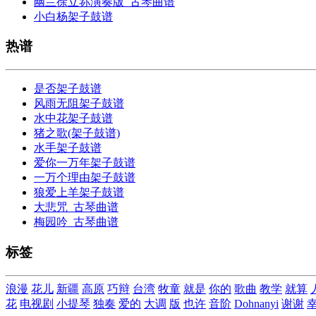
幽兰徐立荪演奏版_古琴曲谱
小白杨架子鼓谱
热谱
是否架子鼓谱
风雨无阻架子鼓谱
水中花架子鼓谱
猪之歌(架子鼓谱)
水手架子鼓谱
爱你一万年架子鼓谱
一万个理由架子鼓谱
狼爱上羊架子鼓谱
大悲咒_古琴曲谱
梅园吟_古琴曲谱
标签
浪漫
花儿
新疆
高原
巧辩
台湾
牧童
就是
你的
歌曲
教学
就算
花
电视剧
小提琴
独奏
爱的
大调
版
也许
音阶
Dohnanyi
谢谢