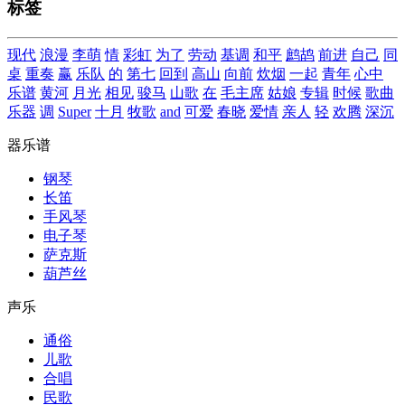
标签
现代
浪漫
李萌
情
彩虹
为了
劳动
基调
和平
鹧鸪
前进
自己
同
桌
重奏
赢
乐队
的
第七
回到
高山
向前
炊烟
一起
青年
心中
乐谱
黄河
月光
相见
骏马
山歌
在
毛主席
姑娘
专辑
时候
歌曲
乐器
调
Super
十月
牧歌
and
可爱
春晓
爱情
亲人
轻
欢腾
深沉
器乐谱
钢琴
长笛
手风琴
电子琴
萨克斯
葫芦丝
声乐
通俗
儿歌
合唱
民歌