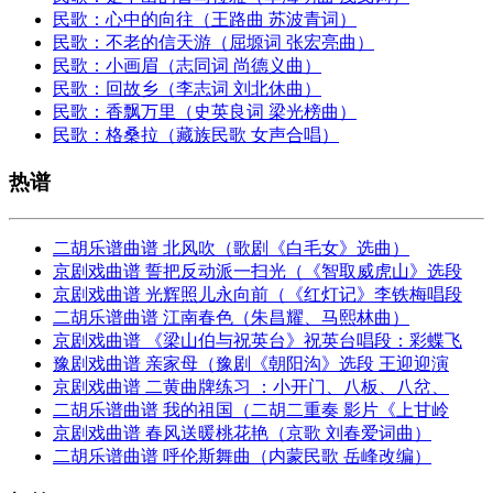
民歌：心中的向往（王路曲 苏波青词）
民歌：不老的信天游（屈塬词 张宏亮曲）
民歌：小画眉（志同词 尚德义曲）
民歌：回故乡（李志词 刘北休曲）
民歌：香飘万里（史英良词 梁光榜曲）
民歌：格桑拉（藏族民歌 女声合唱）
热谱
二胡乐谱曲谱 北风吹（歌剧《白毛女》选曲）
京剧戏曲谱 誓把反动派一扫光（《智取威虎山》选段
京剧戏曲谱 光辉照儿永向前（《红灯记》李铁梅唱段
二胡乐谱曲谱 江南春色（朱昌耀、马熙林曲）
京剧戏曲谱 《梁山伯与祝英台》祝英台唱段：彩蝶飞
豫剧戏曲谱 亲家母（豫剧《朝阳沟》选段 王迎迎演
京剧戏曲谱 二黄曲牌练习 ：小开门、八板、八岔、
二胡乐谱曲谱 我的祖国（二胡二重奏 影片《上甘岭
京剧戏曲谱 春风送暖桃花艳（京歌 刘春爱词曲）
二胡乐谱曲谱 呼伦斯舞曲（内蒙民歌 岳峰改编）