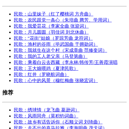
民歌：山里妹子（红了樱桃词 方舟曲）
民歌：农民跟党一条心（朱培曲 腾芳、学用词）
民歌：我爱昙花（李家全曲 张迎词）
民歌：月儿圆圆（羽佳词 刘北休曲）
民歌：“花街”姑娘（罗琼芳曲 龙符词）
民歌：渔村的谷雨（毕武国曲 于拥勋词）
民歌：我就生在这个村（宋成章曲 范修奎词）
民歌：我的工人老父亲（马登第曲）
民歌：乘着白云去西藏（李永林/韩传芳/王善霞演唱
民歌：王大娘喂鸡（夏津民歌）
民歌：红井（罗晓航词曲）
民歌：心中的风景（穆红梅曲 张晓宏词）
推荐
民歌：绣球情（龙飞曲 葛逊词）
民歌：风雨同舟（莫积钧词曲）
民歌：故乡有话告诉你（石顺义词 刘琦曲）
民歌：走不出的喜马拉雅（李海明曲 茂戈词）