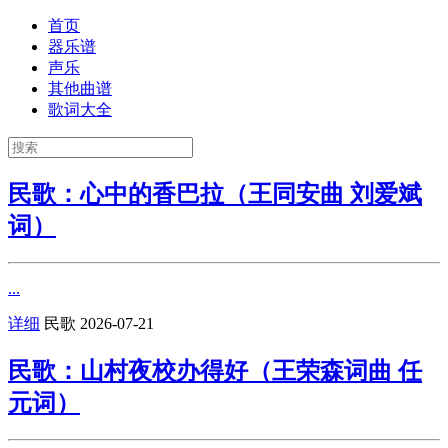
首页
器乐谱
声乐
其他曲谱
歌词大全
民歌：心中的香巴拉（王同安曲 刘爱斌
词）
...
详细
民歌
2026-07-21
民歌：山村夜校办得好（王荣森词曲 任
元词）