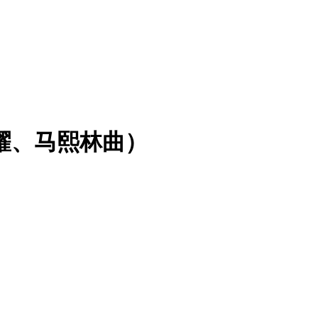
耀、马熙林曲）