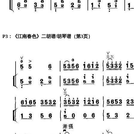
P3：《江南春色》二胡谱/胡琴谱（第3页）