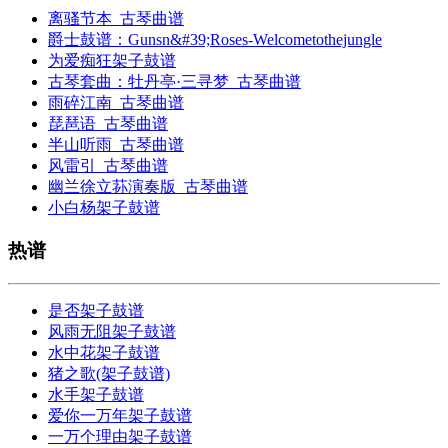
离骚节本_古琴曲谱
爵士鼓谱：Gunsn&#39;Roses-Welcometothejungle
为爱痴狂架子鼓谱
古琴套曲：牡丹亭·三寻梦_古琴曲谱
雨碎江南_古琴曲谱
琵琶语_古琴曲谱
半山听雨_古琴曲谱
风雷引_古琴曲谱
幽兰徐立荪演奏版_古琴曲谱
小白杨架子鼓谱
热谱
是否架子鼓谱
风雨无阻架子鼓谱
水中花架子鼓谱
猪之歌(架子鼓谱)
水手架子鼓谱
爱你一万年架子鼓谱
一万个理由架子鼓谱