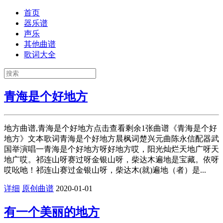
首页
器乐谱
声乐
其他曲谱
歌词大全
青海是个好地方
地方曲谱,青海是个好地方点击查看剩余1张曲谱《青海是个好
地方》文本歌词青海是个好地方晨枫词楚兴元曲陈永信配器武
国举演唱一青海是个好地方呀好地方哎，阳光灿烂天地广呀天
地广哎。祁连山呀赛过呀金银山呀，柴达木遍地是宝藏。依呀
哎吆吔！祁连山赛过金银山呀，柴达木(就)遍地（者）是...
详细
原创曲谱
2020-01-01
有一个美丽的地方