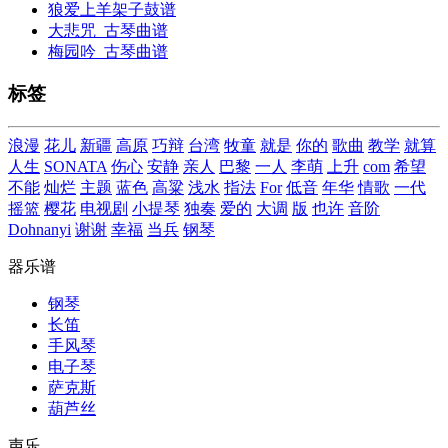
狼爱上羊架子鼓谱
大悲咒_古琴曲谱
梅园吟_古琴曲谱
标签
浪漫
花儿
新疆
高原
巧辩
台湾
牧童
就是
你的
歌曲
教学
就算
人生
SONATA
伤心
安静
亲人
巴黎
一人
李萌
上升
com
希望
不能
灿烂
主题
蓝色
高粱
浅水
指法
For
低音
年华
情歌
一代
摇篮
樱花
电视剧
小提琴
独奏
爱的
大调
版
也许
音阶
Dohnanyi
谢谢
幸福
当兵
钢琴
器乐谱
钢琴
长笛
手风琴
电子琴
萨克斯
葫芦丝
声乐