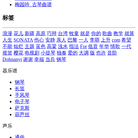
梅园吟_古琴曲谱
标签
浪漫
花儿
新疆
高原
巧辩
台湾
牧童
就是
你的
歌曲
教学
就算
人生
SONATA
伤心
安静
亲人
巴黎
一人
李萌
上升
com
希望
不能
灿烂
主题
蓝色
高粱
浅水
指法
For
低音
年华
情歌
一代
摇篮
樱花
电视剧
小提琴
独奏
爱的
大调
版
也许
音阶
Dohnanyi
谢谢
幸福
当兵
钢琴
器乐谱
钢琴
长笛
手风琴
电子琴
萨克斯
葫芦丝
声乐
通俗