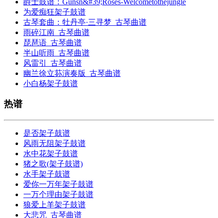
爵士鼓谱：Gunsn&#39;Roses-Welcometothejungle
为爱痴狂架子鼓谱
古琴套曲：牡丹亭·三寻梦_古琴曲谱
雨碎江南_古琴曲谱
琵琶语_古琴曲谱
半山听雨_古琴曲谱
风雷引_古琴曲谱
幽兰徐立荪演奏版_古琴曲谱
小白杨架子鼓谱
热谱
是否架子鼓谱
风雨无阻架子鼓谱
水中花架子鼓谱
猪之歌(架子鼓谱)
水手架子鼓谱
爱你一万年架子鼓谱
一万个理由架子鼓谱
狼爱上羊架子鼓谱
大悲咒_古琴曲谱