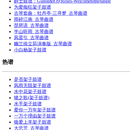
爵士鼓谱：Gunsn&#39;Roses-Welcometothejungle
为爱痴狂架子鼓谱
古琴套曲：牡丹亭·三寻梦_古琴曲谱
雨碎江南_古琴曲谱
琵琶语_古琴曲谱
半山听雨_古琴曲谱
风雷引_古琴曲谱
幽兰徐立荪演奏版_古琴曲谱
小白杨架子鼓谱
热谱
是否架子鼓谱
风雨无阻架子鼓谱
水中花架子鼓谱
猪之歌(架子鼓谱)
水手架子鼓谱
爱你一万年架子鼓谱
一万个理由架子鼓谱
狼爱上羊架子鼓谱
大悲咒_古琴曲谱