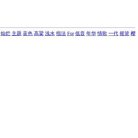
灿烂
主题
蓝色
高粱
浅水
指法
For
低音
年华
情歌
一代
摇篮
樱