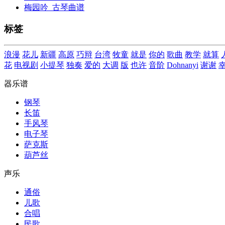
梅园吟_古琴曲谱
标签
浪漫
花儿
新疆
高原
巧辩
台湾
牧童
就是
你的
歌曲
教学
就算
花
电视剧
小提琴
独奏
爱的
大调
版
也许
音阶
Dohnanyi
谢谢
器乐谱
钢琴
长笛
手风琴
电子琴
萨克斯
葫芦丝
声乐
通俗
儿歌
合唱
民歌