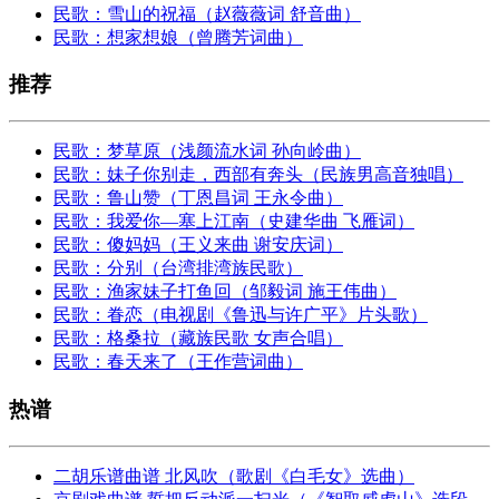
民歌：雪山的祝福（赵薇薇词 舒音曲）
民歌：想家想娘（曾腾芳词曲）
推荐
民歌：梦草原（浅颜流水词 孙向岭曲）
民歌：妹子你别走，西部有奔头（民族男高音独唱）
民歌：鲁山赞（丁恩昌词 王永令曲）
民歌：我爱你—塞上江南（史建华曲 飞雁词）
民歌：傻妈妈（王义来曲 谢安庆词）
民歌：分别（台湾排湾族民歌）
民歌：渔家妹子打鱼回（邹毅词 施王伟曲）
民歌：眷恋（电视剧《鲁迅与许广平》片头歌）
民歌：格桑拉（藏族民歌 女声合唱）
民歌：春天来了（王作营词曲）
热谱
二胡乐谱曲谱 北风吹（歌剧《白毛女》选曲）