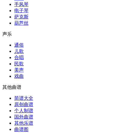
手风琴
电子琴
萨克斯
葫芦丝
声乐
通俗
儿歌
合唱
民歌
美声
戏曲
其他曲谱
简谱大全
原创曲谱
个人制谱
国外曲谱
其他乐谱
曲谱图