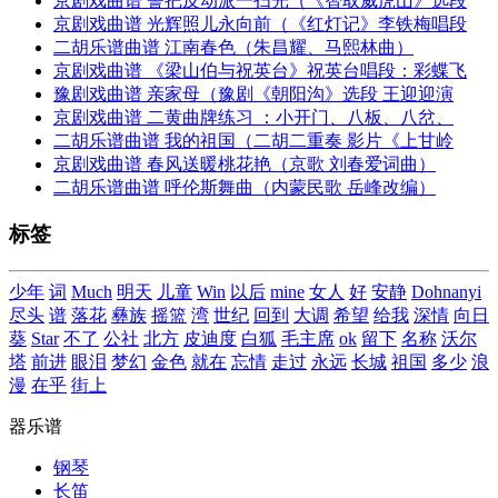
京剧戏曲谱 誓把反动派一扫光（《智取威虎山》选段
京剧戏曲谱 光辉照儿永向前（《红灯记》李铁梅唱段
二胡乐谱曲谱 江南春色（朱昌耀、马熙林曲）
京剧戏曲谱 《梁山伯与祝英台》祝英台唱段：彩蝶飞
豫剧戏曲谱 亲家母（豫剧《朝阳沟》选段 王迎迎演
京剧戏曲谱 二黄曲牌练习 ：小开门、八板、八岔、
二胡乐谱曲谱 我的祖国（二胡二重奏 影片《上甘岭
京剧戏曲谱 春风送暖桃花艳（京歌 刘春爱词曲）
二胡乐谱曲谱 呼伦斯舞曲（内蒙民歌 岳峰改编）
标签
少年
词
Much
明天
儿童
Win
以后
mine
女人
好
安静
Dohnanyi
尽头
谱
落花
彝族
摇篮
湾
世纪
回到
大调
希望
给我
深情
向日
葵
Star
不了
公社
北方
皮迪度
白狐
毛主席
ok
留下
名称
沃尔
塔
前进
眼泪
梦幻
金色
就在
忘情
走过
永远
长城
祖国
多少
浪
漫
在乎
街上
器乐谱
钢琴
长笛