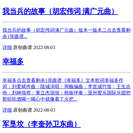
我当兵的故事（胡宏伟词 满广元曲）
我当兵的故事（胡宏伟词满广元曲）版本一版本二点击查看剩
余1张曲谱...
详细
原创曲谱
2022-08-03
幸福多
幸福多点击查看剩余1张曲谱《幸福多》文本歌词幸福多作
词：刘爱斌作曲：陆城演唱：周巍编曲：李世成竹笛：王生吉
他：刘林指挥：黄立杰混缩：韩振伴奏：亚州爱乐国际乐团把
那轮轮酒喝一喝心中就像着了火把...
详细
原创曲谱
2022-08-03
军垦坟（李奎孙卫东曲）