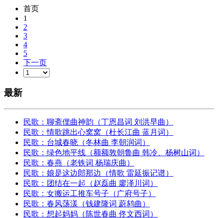
首页
1
2
3
4
5
下一页
最新
民歌：聊斋俚曲神韵（丁恩昌词 刘洪早曲）
民歌：情歌跳出心窝窝（杜长江曲 蓝月词）
民歌：台城春晓（冬林曲 李朝润词）
民歌：绿色地平线（额额敦朝鲁曲 韩冷、杨树山词）
民歌：春燕（老铁词 杨瑞庆曲）
民歌：娘是这边郎那边（情歌 雷延振记谱）
民歌：团结在一起（赵磊曲 廖泽川词）
民歌：女搬运工推车号子（广府号子）
民歌：春风荡漾（钱建隆词 蔚鸫曲）
民歌：想起妈妈（陈世春曲 佟文西词）