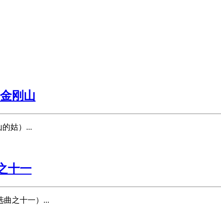
：金刚山
姑）...
之十一
曲之十一）...