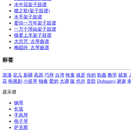
水中花架子鼓谱
猪之歌(架子鼓谱)
水手架子鼓谱
爱你一万年架子鼓谱
一万个理由架子鼓谱
狼爱上羊架子鼓谱
大悲咒_古琴曲谱
梅园吟_古琴曲谱
标签
浪漫
花儿
新疆
高原
巧辩
台湾
牧童
就是
你的
歌曲
教学
就算
花
电视剧
小提琴
独奏
爱的
大调
版
也许
音阶
Dohnanyi
谢谢
器乐谱
钢琴
长笛
手风琴
电子琴
萨克斯