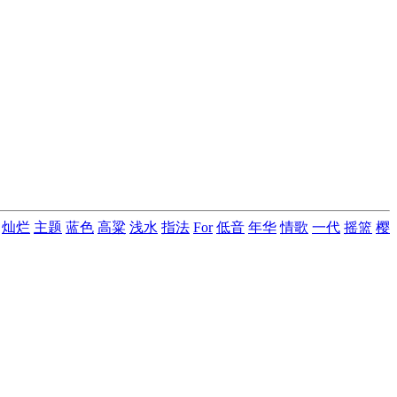
灿烂
主题
蓝色
高粱
浅水
指法
For
低音
年华
情歌
一代
摇篮
樱