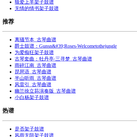
狼爱上羊架子鼓谱
无情的情书架子鼓谱
推荐
离骚节本_古琴曲谱
爵士鼓谱：Gunsn&#39;Roses-Welcometothejungle
为爱痴狂架子鼓谱
古琴套曲：牡丹亭·三寻梦_古琴曲谱
雨碎江南_古琴曲谱
琵琶语_古琴曲谱
半山听雨_古琴曲谱
风雷引_古琴曲谱
幽兰徐立荪演奏版_古琴曲谱
小白杨架子鼓谱
热谱
是否架子鼓谱
风雨无阻架子鼓谱