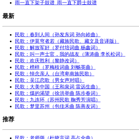
雨一直下架子鼓谱_雨一直下爵士鼓谱
最新
民歌：春到人间（孙发东词 孙向岭曲）
民歌：伊莫穹者若（藏族民歌、藏文及音译版）
民歌：解放军好（罗付培词曲 杨鑫词）
民歌：叫一声士官，我的战友（薄涛曲 李长松词）
民歌：欢庆胜利（黎静改词）
民歌：榜样（罗梅枝词曲 刘畅英曲）
民歌：悼念亲人（台湾卑南族民歌）
民歌：吴江恋歌（男女声对唱）
民歌：大美中国（王和泉词 雷远生曲）
民歌：煤的渴望（徐洪举曲 陈步春词）
民歌：九连环（苏州民歌 鞠秀芳演唱）
民歌：梦里苏州（包佳禾曲 陈善友词）
推荐
民歌：老师颂（杜晓言词 高占全曲）