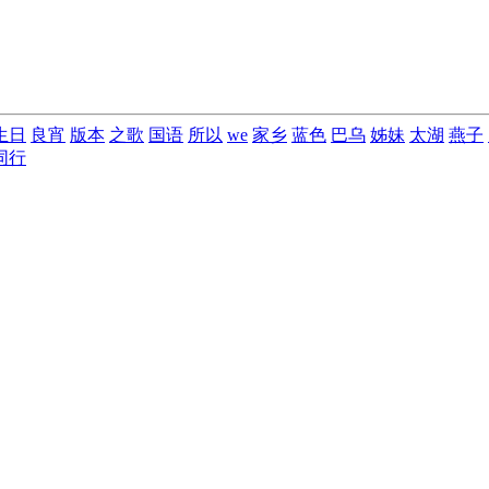
生日
良宵
版本
之歌
国语
所以
we
家乡
蓝色
巴乌
姊妹
太湖
燕子
同行