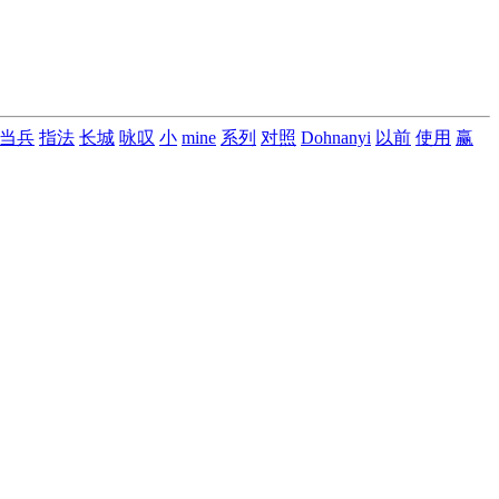
当兵
指法
长城
咏叹
小
mine
系列
对照
Dohnanyi
以前
使用
赢