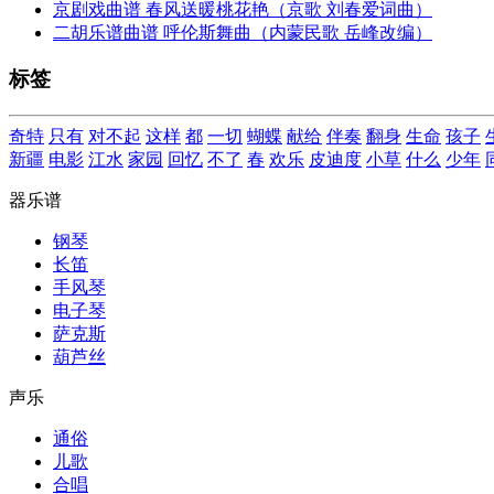
京剧戏曲谱 春风送暖桃花艳（京歌 刘春爱词曲）
二胡乐谱曲谱 呼伦斯舞曲（内蒙民歌 岳峰改编）
标签
奇特
只有
对不起
这样
都
一切
蝴蝶
献给
伴奏
翻身
生命
孩子
新疆
电影
江水
家园
回忆
不了
春
欢乐
皮迪度
小草
什么
少年
器乐谱
钢琴
长笛
手风琴
电子琴
萨克斯
葫芦丝
声乐
通俗
儿歌
合唱