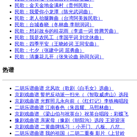
民歌：金天金地金满村（贵州民歌）
民歌：我爱你小龙潭（陈光武词曲）
民歌：老人抬腿舞曲（台湾阿美族民歌）
民歌：台城春晓（冬林曲 李朝润词）
民歌：想起故乡的桂花雨（李道一词 曾腾芳曲）
民歌：我是农民工（李国平词 刘北休曲）
民歌：四季平安（王晓岭词 王同安曲）
民歌：七夕（张建中词 屈勇曲）
民歌：清廉花儿开（张朱论曲 孙同兴词）
热谱
二胡乐谱曲谱 北风吹（歌剧《白毛女》选曲）
京剧戏曲谱 誓把反动派一扫光（《智取威虎山》选段
京剧戏曲谱 光辉照儿永向前（《红灯记》李铁梅唱段
二胡乐谱曲谱 江南春色（朱昌耀、马熙林曲）
京剧戏曲谱 《梁山伯与祝英台》祝英台唱段：彩蝶飞
豫剧戏曲谱 亲家母（豫剧《朝阳沟》选段 王迎迎演
京剧戏曲谱 二黄曲牌练习 ：小开门、八板、八岔、
二胡乐谱曲谱 我的祖国（二胡二重奏 影片《上甘岭