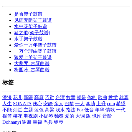
是否架子鼓谱
风雨无阻架子鼓谱
水中花架子鼓谱
猪之歌(架子鼓谱)
水手架子鼓谱
爱你一万年架子鼓谱
一万个理由架子鼓谱
狼爱上羊架子鼓谱
大悲咒_古琴曲谱
梅园吟_古琴曲谱
标签
浪漫
花儿
新疆
高原
巧辩
台湾
牧童
就是
你的
歌曲
教学
就算
人生
SONATA
伤心
安静
亲人
巴黎
一人
李萌
上升
com
希望
不能
灿烂
主题
蓝色
高粱
浅水
指法
For
低音
年华
情歌
一代
摇篮
樱花
电视剧
小提琴
独奏
爱的
大调
版
也许
音阶
Dohnanyi
谢谢
幸福
当兵
钢琴