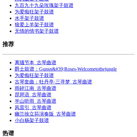
九百九十九朵玫瑰架子鼓谱
为爱痴狂架子鼓谱
水手架子鼓谱
狼爱上羊架子鼓谱
无情的情书架子鼓谱
推荐
离骚节本_古琴曲谱
爵士鼓谱：Gunsn&#39;Roses-Welcometothejungle
为爱痴狂架子鼓谱
古琴套曲：牡丹亭·三寻梦_古琴曲谱
雨碎江南_古琴曲谱
琵琶语_古琴曲谱
半山听雨_古琴曲谱
风雷引_古琴曲谱
幽兰徐立荪演奏版_古琴曲谱
小白杨架子鼓谱
热谱