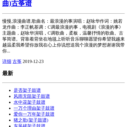
曲)古筝谱
慢慢,浪漫曲谱,歌曲名：最浪漫的事演唱：赵咏华作词：姚若
龙作曲：李正帆基调：C调最浪漫的事，电视剧《浪漫的事》
主题曲，赵咏华演唱，C调歌曲，柔板，温馨抒情的歌曲。古
筝简谱。背靠着背坐在地毯上听听音乐聊聊愿望你希望我越来
越温柔我希望你放我在心上你说想送我个浪漫的梦想谢谢我带
你...
详细
古筝
2019-12-23
最新
是否架子鼓谱
风雨无阻架子鼓谱
水中花架子鼓谱
一万个理由架子鼓谱
爱你一万年架子鼓谱
猪之歌(架子鼓谱)
东风破架子鼓谱