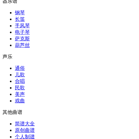
器乐谱
钢琴
长笛
手风琴
电子琴
萨克斯
葫芦丝
声乐
通俗
儿歌
合唱
民歌
美声
戏曲
其他曲谱
简谱大全
原创曲谱
个人制谱