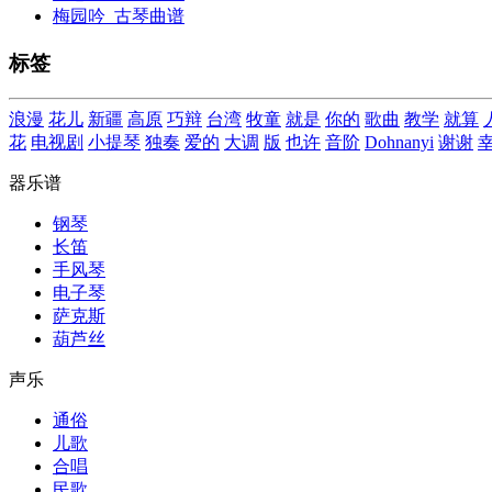
梅园吟_古琴曲谱
标签
浪漫
花儿
新疆
高原
巧辩
台湾
牧童
就是
你的
歌曲
教学
就算
花
电视剧
小提琴
独奏
爱的
大调
版
也许
音阶
Dohnanyi
谢谢
器乐谱
钢琴
长笛
手风琴
电子琴
萨克斯
葫芦丝
声乐
通俗
儿歌
合唱
民歌