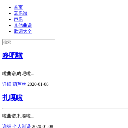
首页
器乐谱
声乐
其他曲谱
歌词大全
咚吧啦
啦曲谱,咚吧啦...
详细
葫芦丝
2020-01-08
扎嘎啦
啦曲谱,扎嘎啦...
详细
个人制谱
2020-01-08