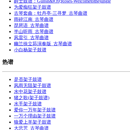
爵士鼓谱：Gunsn&#39;Roses-Welcometothejungle
为爱痴狂架子鼓谱
古琴套曲：牡丹亭·三寻梦_古琴曲谱
雨碎江南_古琴曲谱
琵琶语_古琴曲谱
半山听雨_古琴曲谱
风雷引_古琴曲谱
幽兰徐立荪演奏版_古琴曲谱
小白杨架子鼓谱
热谱
是否架子鼓谱
风雨无阻架子鼓谱
水中花架子鼓谱
猪之歌(架子鼓谱)
水手架子鼓谱
爱你一万年架子鼓谱
一万个理由架子鼓谱
狼爱上羊架子鼓谱
大悲咒_古琴曲谱