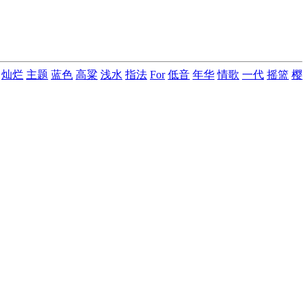
灿烂
主题
蓝色
高粱
浅水
指法
For
低音
年华
情歌
一代
摇篮
樱