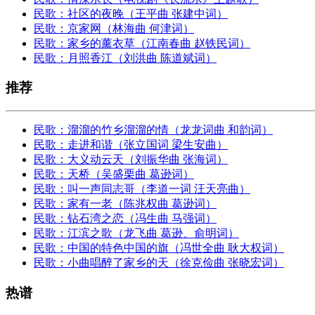
民歌：社区的夜晚（王平曲 张建中词）
民歌：京家网（林海曲 何津词）
民歌：家乡的薰衣草（江南春曲 赵铁民词）
民歌：月照香江（刘洪曲 陈道斌词）
推荐
民歌：溜溜的竹乡溜溜的情（龙龙词曲 和韵词）
民歌：走进和谐（张立国词 梁生安曲）
民歌：大义动云天（刘振华曲 张海词）
民歌：天桥（吴盛栗曲 葛逊词）
民歌：叫一声同志哥（李道一词 汪天亮曲）
民歌：家有一老（陈兆权曲 葛逊词）
民歌：钻石湾之恋（冯生曲 马强词）
民歌：江滨之歌（龙飞曲 葛逊、俞明词）
民歌：中国的特色中国的旗（冯世全曲 耿大权词）
民歌：小曲唱醉了家乡的天（徐克俭曲 张晓宏词）
热谱