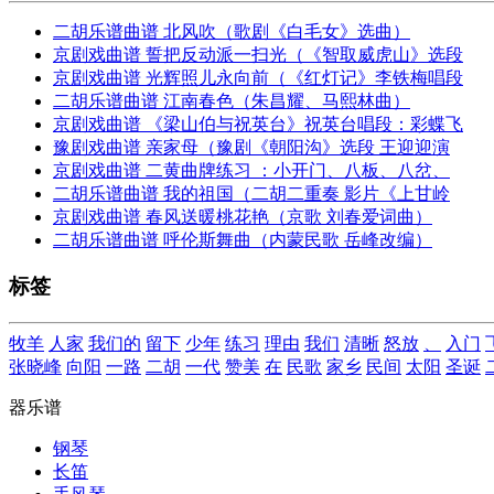
二胡乐谱曲谱 北风吹（歌剧《白毛女》选曲）
京剧戏曲谱 誓把反动派一扫光（《智取威虎山》选段
京剧戏曲谱 光辉照儿永向前（《红灯记》李铁梅唱段
二胡乐谱曲谱 江南春色（朱昌耀、马熙林曲）
京剧戏曲谱 《梁山伯与祝英台》祝英台唱段：彩蝶飞
豫剧戏曲谱 亲家母（豫剧《朝阳沟》选段 王迎迎演
京剧戏曲谱 二黄曲牌练习 ：小开门、八板、八岔、
二胡乐谱曲谱 我的祖国（二胡二重奏 影片《上甘岭
京剧戏曲谱 春风送暖桃花艳（京歌 刘春爱词曲）
二胡乐谱曲谱 呼伦斯舞曲（内蒙民歌 岳峰改编）
标签
牧羊
人家
我们的
留下
少年
练习
理由
我们
清晰
怒放
、
入门
张晓峰
向阳
一路
二胡
一代
赞美
在
民歌
家乡
民间
太阳
圣诞
器乐谱
钢琴
长笛