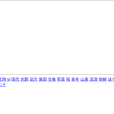
飞翔
id
现代
光辉
远方
第四
交换
军装
啦
多年
山泉
流浪
朝鲜
这
二十