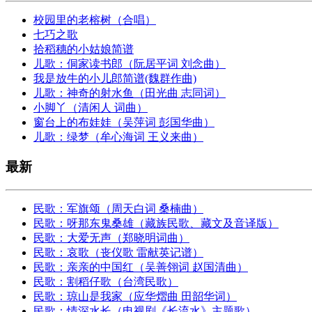
校园里的老榕树（合唱）
七巧之歌
拾稻穗的小姑娘简谱
儿歌：侗家读书郎（阮居平词 刘念曲）
我是放牛的小儿郎简谱(魏群作曲)
儿歌：神奇的射水鱼（田光曲 志同词）
小脚丫（清闲人 词曲）
窗台上的布娃娃（吴萍词 彭国华曲）
儿歌：绿梦（牟心海词 王义来曲）
最新
民歌：军旗颂（周天白词 桑楠曲）
民歌：呀那东鬼桑雄（藏族民歌、藏文及音译版）
民歌：大爱无声（郑晓明词曲）
民歌：哀歌（丧仪歌 雷献英记谱）
民歌：亲亲的中国红（吴善翎词 赵国清曲）
民歌：割稻仔歌（台湾民歌）
民歌：琼山是我家（应华熠曲 田韶华词）
民歌：情深水长（电视剧《长流水》主题歌）