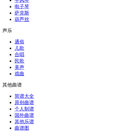
手风琴
电子琴
萨克斯
葫芦丝
声乐
通俗
儿歌
合唱
民歌
美声
戏曲
其他曲谱
简谱大全
原创曲谱
个人制谱
国外曲谱
其他乐谱
曲谱图