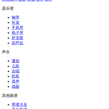
器乐谱
钢琴
长笛
手风琴
电子琴
萨克斯
葫芦丝
声乐
通俗
儿歌
合唱
民歌
美声
戏曲
其他曲谱
简谱大全