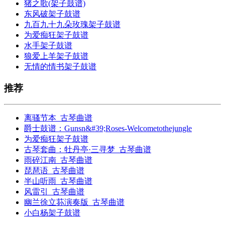
猪之歌(架子鼓谱)
东风破架子鼓谱
九百九十九朵玫瑰架子鼓谱
为爱痴狂架子鼓谱
水手架子鼓谱
狼爱上羊架子鼓谱
无情的情书架子鼓谱
推荐
离骚节本_古琴曲谱
爵士鼓谱：Gunsn&#39;Roses-Welcometothejungle
为爱痴狂架子鼓谱
古琴套曲：牡丹亭·三寻梦_古琴曲谱
雨碎江南_古琴曲谱
琵琶语_古琴曲谱
半山听雨_古琴曲谱
风雷引_古琴曲谱
幽兰徐立荪演奏版_古琴曲谱
小白杨架子鼓谱