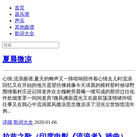
首页
器乐谱
声乐
其他曲谱
歌词大全
夏晨微凉
心情,流浪曲谱,夏天的蝉声又一阵喧响陪伴着心情去儿时流浪
回忆又在开始的地方遥望仿佛就像今天清晨的模样那时候绿野
围绕着村庄还记得老井在古槐树旁晨曦一缕写成的那些过往化
作炊烟笼罩一间间老房?微风拂面霞光又在庭前荡漾情绪吟唱
往事又在我心中流淌晨风微凉思念微凉凉了泪光尘世惊慌流年
匆...
详细
歌词大全
2020-01-06
拉兹之歌（印度电影《流浪者》插曲）