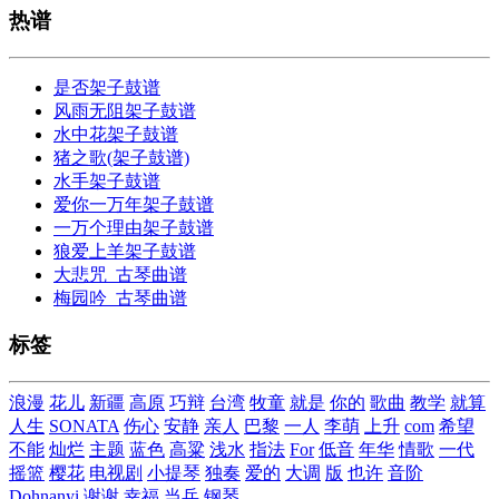
热谱
是否架子鼓谱
风雨无阻架子鼓谱
水中花架子鼓谱
猪之歌(架子鼓谱)
水手架子鼓谱
爱你一万年架子鼓谱
一万个理由架子鼓谱
狼爱上羊架子鼓谱
大悲咒_古琴曲谱
梅园吟_古琴曲谱
标签
浪漫
花儿
新疆
高原
巧辩
台湾
牧童
就是
你的
歌曲
教学
就算
人生
SONATA
伤心
安静
亲人
巴黎
一人
李萌
上升
com
希望
不能
灿烂
主题
蓝色
高粱
浅水
指法
For
低音
年华
情歌
一代
摇篮
樱花
电视剧
小提琴
独奏
爱的
大调
版
也许
音阶
Dohnanyi
谢谢
幸福
当兵
钢琴