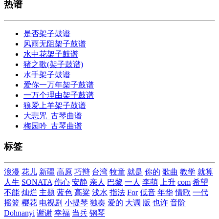
热谱
是否架子鼓谱
风雨无阻架子鼓谱
水中花架子鼓谱
猪之歌(架子鼓谱)
水手架子鼓谱
爱你一万年架子鼓谱
一万个理由架子鼓谱
狼爱上羊架子鼓谱
大悲咒_古琴曲谱
梅园吟_古琴曲谱
标签
浪漫
花儿
新疆
高原
巧辩
台湾
牧童
就是
你的
歌曲
教学
就算
人生
SONATA
伤心
安静
亲人
巴黎
一人
李萌
上升
com
希望
不能
灿烂
主题
蓝色
高粱
浅水
指法
For
低音
年华
情歌
一代
摇篮
樱花
电视剧
小提琴
独奏
爱的
大调
版
也许
音阶
Dohnanyi
谢谢
幸福
当兵
钢琴