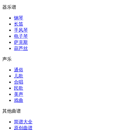
器乐谱
钢琴
长笛
手风琴
电子琴
萨克斯
葫芦丝
声乐
通俗
儿歌
合唱
民歌
美声
戏曲
其他曲谱
简谱大全
原创曲谱