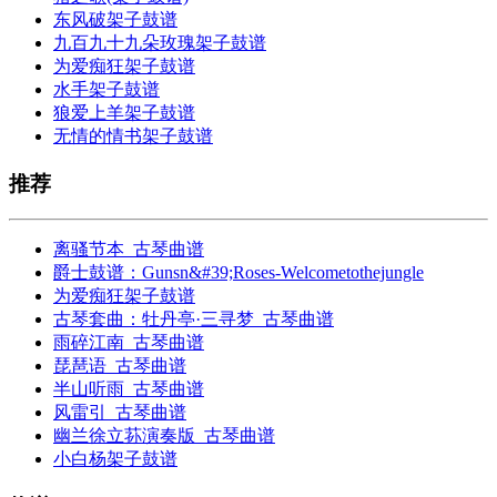
东风破架子鼓谱
九百九十九朵玫瑰架子鼓谱
为爱痴狂架子鼓谱
水手架子鼓谱
狼爱上羊架子鼓谱
无情的情书架子鼓谱
推荐
离骚节本_古琴曲谱
爵士鼓谱：Gunsn&#39;Roses-Welcometothejungle
为爱痴狂架子鼓谱
古琴套曲：牡丹亭·三寻梦_古琴曲谱
雨碎江南_古琴曲谱
琵琶语_古琴曲谱
半山听雨_古琴曲谱
风雷引_古琴曲谱
幽兰徐立荪演奏版_古琴曲谱
小白杨架子鼓谱