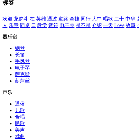
标签
欢迎
龙虎斗
在
英雄
通过
道路
牵挂
同行
大中
唱歌
二十
中华
人
乐章
同桌
日
教学
音符
电子琴
是不是
介绍
一天
Love
故事
器乐谱
钢琴
长笛
手风琴
电子琴
萨克斯
葫芦丝
声乐
通俗
儿歌
合唱
民歌
美声
戏曲