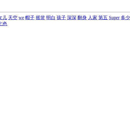
女儿
天空
we
帽子
摇篮
明白
孩子
深深
翻身
人家
第五
Super
多少
七色