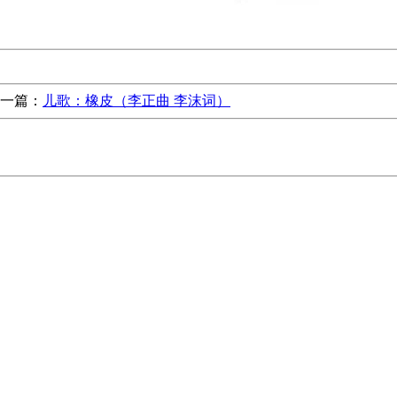
一篇：
儿歌：橡皮（李正曲 李沫词）