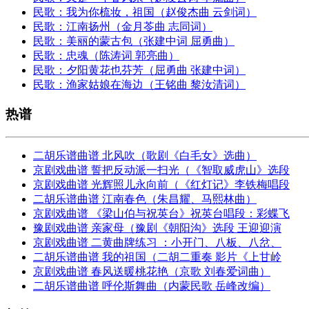
民歌：我为你梳妆，祖国（赵俊杰曲 云剑词）
民歌：江南扬州（金月苓曲 志同词）
民歌：美丽的蒙古包（张建中词 屈勇曲）
民歌：忠魂（陈涛词 郭亮曲）
民歌：夕阳黄花也芬芳（屈勇曲 张建中词）
民歌：渔家姑娘在海边（王铭曲 黎汝清词）
热谱
二胡乐谱曲谱 北风吹（歌剧《白毛女》选曲）
京剧戏曲谱 誓把反动派一扫光（《智取威虎山》选段
京剧戏曲谱 光辉照儿永向前（《红灯记》李铁梅唱段
二胡乐谱曲谱 江南春色（朱昌耀、马熙林曲）
京剧戏曲谱 《梁山伯与祝英台》祝英台唱段：彩蝶飞
豫剧戏曲谱 亲家母（豫剧《朝阳沟》选段 王迎迎演
京剧戏曲谱 二黄曲牌练习 ：小开门、八板、八岔、
二胡乐谱曲谱 我的祖国（二胡二重奏 影片《上甘岭
京剧戏曲谱 春风送暖桃花艳（京歌 刘春爱词曲）
二胡乐谱曲谱 呼伦斯舞曲（内蒙民歌 岳峰改编）