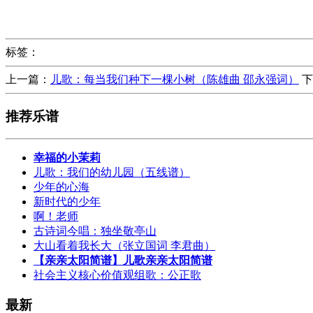
标签：
上一篇：
儿歌：每当我们种下一棵小树（陈雄曲 邵永强词）
下
推荐乐谱
幸福的小茉莉
儿歌：我们的幼儿园（五线谱）
少年的心海
新时代的少年
啊！老师
古诗词今唱：独坐敬亭山
大山看着我长大（张立国词 李君曲）
【亲亲太阳简谱】儿歌亲亲太阳简谱
社会主义核心价值观组歌：公正歌
最新