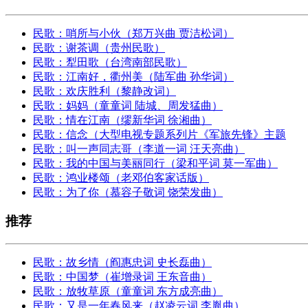
民歌：哨所与小伙（郑万兴曲 贾洁松词）
民歌：谢茶调（贵州民歌）
民歌：犁田歌（台湾南部民歌）
民歌：江南好，衢州美（陆军曲 孙华词）
民歌：欢庆胜利（黎静改词）
民歌：妈妈（童童词 陆城、周发猛曲）
民歌：情在江南（缪新华词 徐湘曲）
民歌：信念（大型电视专题系列片《军旅先锋》主题
民歌：叫一声同志哥（李道一词 汪天亮曲）
民歌：我的中国与美丽同行（梁和平词 莫一军曲）
民歌：鸿业楼颂（老邓伯客家话版）
民歌：为了你（慕容子敬词 饶荣发曲）
推荐
民歌：故乡情（阎惠忠词 史长磊曲）
民歌：中国梦（崔增录词 王东音曲）
民歌：放牧草原（童童词 东方成亮曲）
民歌：又是一年春风来（赵凌云词 李胤曲）