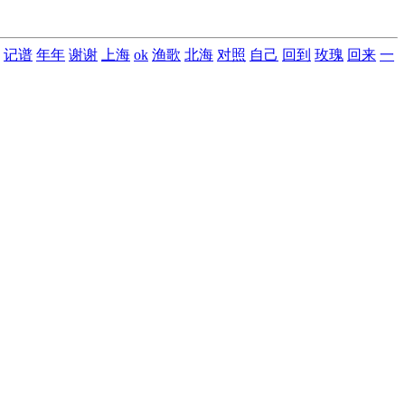
记谱
年年
谢谢
上海
ok
渔歌
北海
对照
自己
回到
玫瑰
回来
一