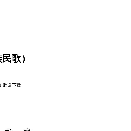
族民歌）
 歌谱下载