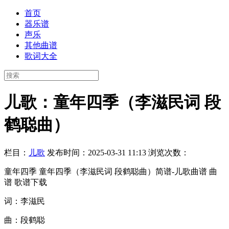
首页
器乐谱
声乐
其他曲谱
歌词大全
儿歌：童年四季（李滋民词 段
鹤聪曲）
栏目：
儿歌
发布时间：2025-03-31 11:13
浏览次数：
童年四季 童年四季（李滋民词 段鹤聪曲）简谱-儿歌曲谱 曲
谱 歌谱下载
词：李滋民
曲：段鹤聪