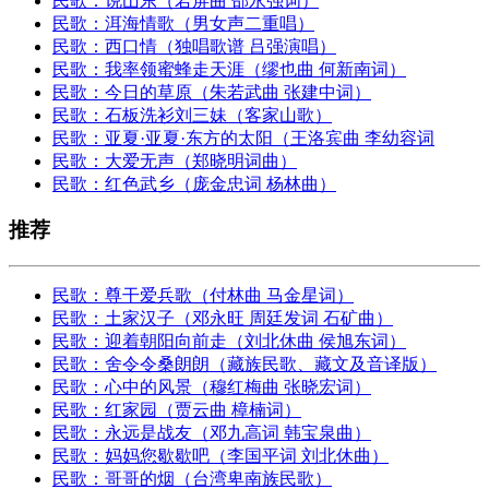
民歌：说山东（若屏曲 邵永强词）
民歌：洱海情歌（男女声二重唱）
民歌：西口情（独唱歌谱 吕强演唱）
民歌：我率领蜜蜂走天涯（缪也曲 何新南词）
民歌：今日的草原（朱若武曲 张建中词）
民歌：石板洗衫刘三妹（客家山歌）
民歌：亚夏·亚夏·东方的太阳（王洛宾曲 李幼容词
民歌：大爱无声（郑晓明词曲）
民歌：红色武乡（庞金忠词 杨林曲）
推荐
民歌：尊干爱兵歌（付林曲 马金星词）
民歌：土家汉子（邓永旺 周廷发词 石矿曲）
民歌：迎着朝阳向前走（刘北休曲 侯旭东词）
民歌：舍令令桑朗朗（藏族民歌、藏文及音译版）
民歌：心中的风景（穆红梅曲 张晓宏词）
民歌：红家园（贾云曲 樟楠词）
民歌：永远是战友（邓九高词 韩宝泉曲）
民歌：妈妈您歇歇吧（李国平词 刘北休曲）
民歌：哥哥的烟（台湾卑南族民歌）