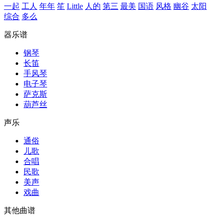
一起
工人
年年
笙
Little
人的
第三
最美
国语
风格
幽谷
太阳
综合
多么
器乐谱
钢琴
长笛
手风琴
电子琴
萨克斯
葫芦丝
声乐
通俗
儿歌
合唱
民歌
美声
戏曲
其他曲谱