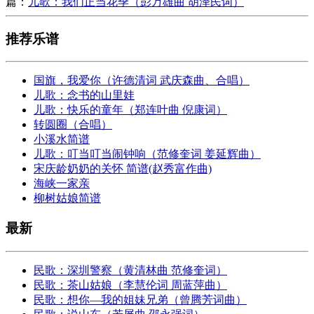
篇：
儿歌：我们正当花季（彭万雄曲 胡泽民词）
推荐乐谱
国旗，我爱你（许德清词 武庆森曲、合唱）
儿歌：念书的山里娃
儿歌：快乐的童年（郑连叶曲 倪康词）
转圆圈（合唱）
小溪水简谱
儿歌：叮当叮当闹钟响（范修奎词 姜延辉曲）
宋庆龄奶奶的关怀 简谱(赵秀富作曲)
海峡一家亲
柳树姑娘简谱
最新
民歌：深圳警察（黄清林曲 范修奎词）
民歌：茶山姑娘（李慧伦词 周蓝萍曲）
民歌：想你—我的姐妹兄弟（曾腾芳词曲）