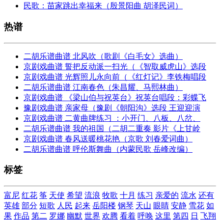
民歌：苗家跳出幸福来（殷景阳曲 胡泽民词）
热谱
二胡乐谱曲谱 北风吹（歌剧《白毛女》选曲）
京剧戏曲谱 誓把反动派一扫光（《智取威虎山》选段
京剧戏曲谱 光辉照儿永向前（《红灯记》李铁梅唱段
二胡乐谱曲谱 江南春色（朱昌耀、马熙林曲）
京剧戏曲谱 《梁山伯与祝英台》祝英台唱段：彩蝶飞
豫剧戏曲谱 亲家母（豫剧《朝阳沟》选段 王迎迎演
京剧戏曲谱 二黄曲牌练习 ：小开门、八板、八岔、
二胡乐谱曲谱 我的祖国（二胡二重奏 影片《上甘岭
京剧戏曲谱 春风送暖桃花艳（京歌 刘春爱词曲）
二胡乐谱曲谱 呼伦斯舞曲（内蒙民歌 岳峰改编）
标签
富尼
红花
筝
天使
希望
流浪
牧歌
十月
练习
亲爱的
流水
还有
英雄
部分
短歌
人民
起来
岳阳楼
钢琴
天山
眼睛
安静
雪花
如
果
作品
第二
罗娜
幽默
世界
欢腾
看着
呼唤
这里
第四
日
飞翔