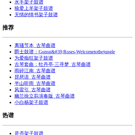
水手架子鼓谱
狼爱上羊架子鼓谱
无情的情书架子鼓谱
推荐
离骚节本_古琴曲谱
爵士鼓谱：Gunsn&#39;Roses-Welcometothejungle
为爱痴狂架子鼓谱
古琴套曲：牡丹亭·三寻梦_古琴曲谱
雨碎江南_古琴曲谱
琵琶语_古琴曲谱
半山听雨_古琴曲谱
风雷引_古琴曲谱
幽兰徐立荪演奏版_古琴曲谱
小白杨架子鼓谱
热谱
是否架子鼓谱