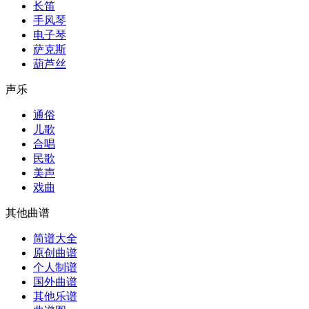
长笛
手风琴
电子琴
萨克斯
葫芦丝
声乐
通俗
儿歌
合唱
民歌
美声
戏曲
其他曲谱
简谱大全
原创曲谱
个人制谱
国外曲谱
其他乐谱