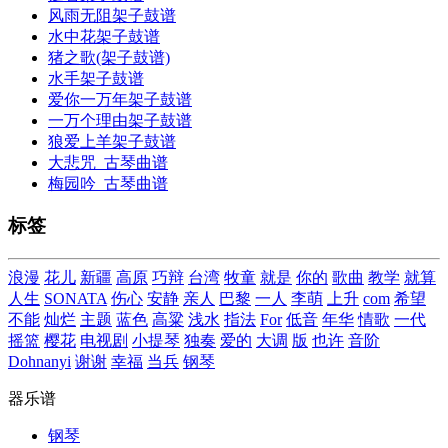
风雨无阻架子鼓谱
水中花架子鼓谱
猪之歌(架子鼓谱)
水手架子鼓谱
爱你一万年架子鼓谱
一万个理由架子鼓谱
狼爱上羊架子鼓谱
大悲咒_古琴曲谱
梅园吟_古琴曲谱
标签
浪漫
花儿
新疆
高原
巧辩
台湾
牧童
就是
你的
歌曲
教学
就算
人生
SONATA
伤心
安静
亲人
巴黎
一人
李萌
上升
com
希望
不能
灿烂
主题
蓝色
高粱
浅水
指法
For
低音
年华
情歌
一代
摇篮
樱花
电视剧
小提琴
独奏
爱的
大调
版
也许
音阶
Dohnanyi
谢谢
幸福
当兵
钢琴
器乐谱
钢琴