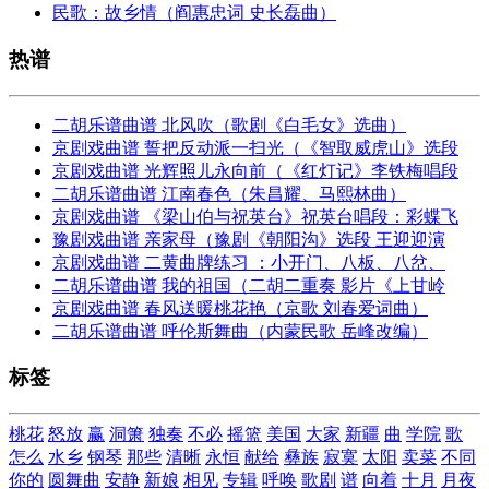
民歌：故乡情（阎惠忠词 史长磊曲）
热谱
二胡乐谱曲谱 北风吹（歌剧《白毛女》选曲）
京剧戏曲谱 誓把反动派一扫光（《智取威虎山》选段
京剧戏曲谱 光辉照儿永向前（《红灯记》李铁梅唱段
二胡乐谱曲谱 江南春色（朱昌耀、马熙林曲）
京剧戏曲谱 《梁山伯与祝英台》祝英台唱段：彩蝶飞
豫剧戏曲谱 亲家母（豫剧《朝阳沟》选段 王迎迎演
京剧戏曲谱 二黄曲牌练习 ：小开门、八板、八岔、
二胡乐谱曲谱 我的祖国（二胡二重奏 影片《上甘岭
京剧戏曲谱 春风送暖桃花艳（京歌 刘春爱词曲）
二胡乐谱曲谱 呼伦斯舞曲（内蒙民歌 岳峰改编）
标签
桃花
怒放
赢
洞箫
独奏
不必
摇篮
美国
大家
新疆
曲
学院
歌
怎么
水乡
钢琴
那些
清晰
永恒
献给
彝族
寂寞
太阳
卖菜
不同
你的
圆舞曲
安静
新娘
相见
专辑
呼唤
歌剧
谱
向着
十月
月夜