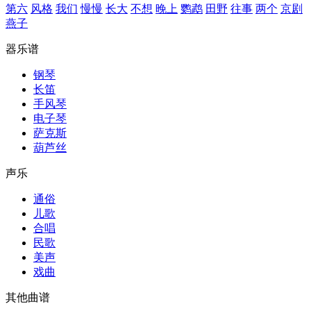
第六
风格
我们
慢慢
长大
不想
晚上
鹦鹉
田野
往事
两个
京剧
燕子
器乐谱
钢琴
长笛
手风琴
电子琴
萨克斯
葫芦丝
声乐
通俗
儿歌
合唱
民歌
美声
戏曲
其他曲谱