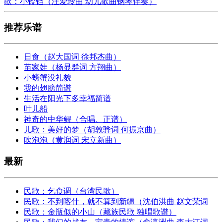
歌：小铃铛（汪爱玲曲 幼儿歌曲钢琴伴奏）
推荐乐谱
日食（赵大国词 徐邦杰曲）
苗家娃（杨显群词 方翔曲）
小螃蟹没礼貌
我的翅膀简谱
生活在阳光下多幸福简谱
叶儿船
神奇的中华鲟（合唱、正谱）
儿歌：美好的梦（胡敦骅词 何振京曲）
吹泡泡（黄润词 宋立新曲）
最新
民歌：乞食调（台湾民歌）
民歌：不到喀什，就不算到新疆（沈伯洪曲 赵文荣词
民歌：金瓶似的小山（藏族民歌 独唱歌谱）