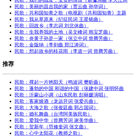
民歌：我们的战友，宝贵的情谊（俞瀛洲曲 李大江词
民歌：美丽的昌吉我的家（贾云曲 孙华词）
民歌：共和国知青之歌（电视剧《共和国知青》主题
民歌：我从草原来（纪征民词 王星铭曲）
民歌：回故乡（李志词 刘北休曲）
民歌：生我养我的土地（吴文峰词 韩宝芝曲）
民歌：炎黄子孙是一家（张立中词 曾腾芳曲）
民歌：金版纳（李剑曲 郑江涛词）
民歌：想起故乡的桂花雨（李道一词 曾腾芳曲）
推荐
民歌：撑起一片艳阳天（鸣波词 樊昕曲）
民歌：蓬勃的中国 和谐的中国（张建中词 张明怀曲
民歌：沂蒙山小调（山东民歌 彭丽媛演唱）
民歌：客家娘酒（龙远开词 张爱兵曲）
民歌：大海之歌（张俊廷曲 郭占国词）
民歌：婚礼舞曲（台湾阿美族民歌）
民歌：爱我中华（曾腾芳词 谢美华曲）
民歌：贺新年（范修奎词 张文曲）
民歌：心中太阳花（教师之歌）