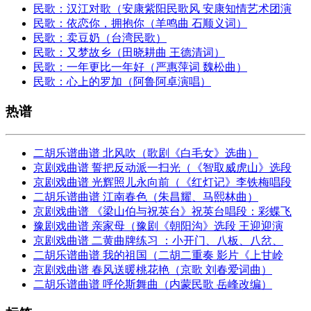
民歌：汉江对歌（安康紫阳民歌风 安康知情艺术团演
民歌：依恋你，拥抱你（羊鸣曲 石顺义词）
民歌：卖豆奶（台湾民歌）
民歌：又梦故乡（田晓耕曲 王德清词）
民歌：一年更比一年好（严惠萍词 魏松曲）
民歌：心上的罗加（阿鲁阿卓演唱）
热谱
二胡乐谱曲谱 北风吹（歌剧《白毛女》选曲）
京剧戏曲谱 誓把反动派一扫光（《智取威虎山》选段
京剧戏曲谱 光辉照儿永向前（《红灯记》李铁梅唱段
二胡乐谱曲谱 江南春色（朱昌耀、马熙林曲）
京剧戏曲谱 《梁山伯与祝英台》祝英台唱段：彩蝶飞
豫剧戏曲谱 亲家母（豫剧《朝阳沟》选段 王迎迎演
京剧戏曲谱 二黄曲牌练习 ：小开门、八板、八岔、
二胡乐谱曲谱 我的祖国（二胡二重奏 影片《上甘岭
京剧戏曲谱 春风送暖桃花艳（京歌 刘春爱词曲）
二胡乐谱曲谱 呼伦斯舞曲（内蒙民歌 岳峰改编）