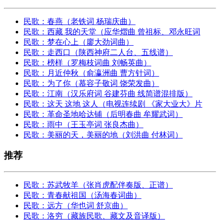
民歌：春燕（老铁词 杨瑞庆曲）
民歌：西藏 我的天堂（应华熠曲 曾祖标、邓永旺词
民歌：梦在心上（廖大劲词曲）
民歌：走西口（陕西神府二人台、五线谱）
民歌：榜样（罗梅枝词曲 刘畅英曲）
民歌：月近仲秋（俞瀛洲曲 曹方针词）
民歌：为了你（慕容子敬词 饶荣发曲）
民歌：江南（汉乐府词 谷建芬曲 线简谱混排版）
民歌：这天 这地 这人（电视连续剧 《家大业大》片
民歌：革命圣地哈达铺（后明春曲 牟耀武词）
民歌：雨中（王玉亭词 张良杰曲）
民歌：美丽的天，美丽的地（刘洪曲 付林词）
推荐
民歌：苏武牧羊（张肖虎配伴奏版、正谱）
民歌：青春献祖国（汤海春词曲）
民歌：远方（华也词 舒京曲）
民歌：洛穷（藏族民歌、藏文及音译版）