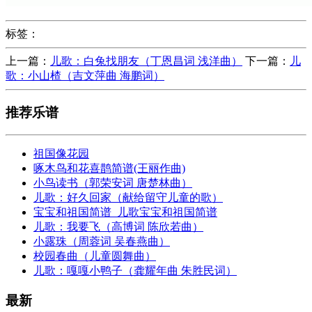
标签：
上一篇：
儿歌：白兔找朋友（丁恩昌词 浅洋曲）
下一篇：
儿
歌：小山楂（吉文萍曲 海鹏词）
推荐乐谱
祖国像花园
啄木鸟和花喜鹊简谱(王丽作曲)
小鸟读书（郭荣安词 唐楚林曲）
儿歌：好久回家（献给留守儿童的歌）
宝宝和祖国简谱_儿歌宝宝和祖国简谱
儿歌：我要飞（高博词 陈欣若曲）
小露珠（周蓉词 吴春燕曲）
校园春曲（儿童圆舞曲）
儿歌：嘎嘎小鸭子（龚耀年曲 朱胜民词）
最新