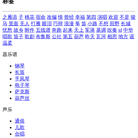
标签
之雁语
子
桃花
宿命
改编
情
曾经
幸福
第四
演唱
欢迎
不是
骏
马
里面
无人
打雁
眼泪
巧辩
浪漫
筝
笛
小路
不想
田野
长城
忧愁
故乡
附件
五线谱
奔跑
起来
天上
军港
基调
吹奏
id
中华
唱歌
笛子
歌剧
布鲁斯
公社
第五
葫芦
昨天
瓦河
相思
地方
谣
温柔
器乐谱
钢琴
长笛
手风琴
电子琴
萨克斯
葫芦丝
声乐
通俗
儿歌
合唱