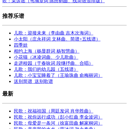
歌：采莲谣（韦瀚章词 陈田鹤曲、线简谱混排版）
推荐乐谱
儿歌：迎接未来（李由曲 吉木次海词）
小太阳（庄永祥词 文林曲、简谱+五线谱）
四季娃
相约上海（杨显群词 杨智慧曲）
小花猫（冰凌词曲、少儿歌曲）
走进校园（于春咏词 段继抒曲、合唱）
儿歌：我们的幼儿园（五线谱）
儿歌：小宝宝睡着了（王瑜珠曲 俞梅丽词）
送别简谱_送别歌谱
最新
民歌：祝福祖国（周廷发词 肖华胜曲）
民歌：祝你远行成功（彭小红曲 李金波词）
民歌：母爱是一条河（徐富田曲 解家桐词）