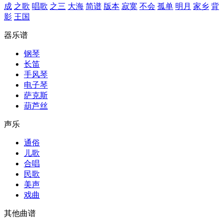
成
之歌
唱歌
之三
大海
简谱
版本
寂寞
不会
孤单
明月
家乡
背
影
王国
器乐谱
钢琴
长笛
手风琴
电子琴
萨克斯
葫芦丝
声乐
通俗
儿歌
合唱
民歌
美声
戏曲
其他曲谱