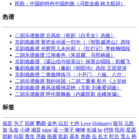
民歌：中国的特色中国的旗（冯世全曲 耿大权词）
热谱
二胡乐谱曲谱 北风吹（歌剧《白毛女》选曲）
京剧戏曲谱 誓把反动派一扫光（《智取威虎山》选段
京剧戏曲谱 光辉照儿永向前（《红灯记》李铁梅唱段
二胡乐谱曲谱 江南春色（朱昌耀、马熙林曲）
京剧戏曲谱 《梁山伯与祝英台》祝英台唱段：彩蝶飞
豫剧戏曲谱 亲家母（豫剧《朝阳沟》选段 王迎迎演
京剧戏曲谱 二黄曲牌练习 ：小开门、八板、八岔、
二胡乐谱曲谱 我的祖国（二胡二重奏 影片《上甘岭
京剧戏曲谱 春风送暖桃花艳（京歌 刘春爱词曲）
二胡乐谱曲谱 呼伦斯舞曲（内蒙民歌 岳峰改编）
标签
低音
为了
回家
鹦鹉
金色
以后
七色
Love
Dohnanyi
骏马
儿歌
笛
头发
小调
湘音
mine
谣
一辈子
哆唻
长城
he
抒情
民间
星愿
朝鲜
向阳
青年
序曲
电视
歌剧
基本
奔跑
在
长大
时光
雪人
构