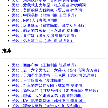
民歌：亲亲我的水乡（雷冰词 孙永春曲）
民歌：爱我就去大草原（张永强曲 孙德明词）
民歌：美丽的昌吉我的家（贾云曲 孙华词）
民歌：中国品格（蒲海川曲 王雪明词）
民歌：问桃花（唐孟冲词曲）
民歌：滚桑妹朵（藏族民歌、藏文及音译版）
民歌：雨后的农家院（吕永清词 楼勤曲）
民歌：青竹颂（张良义词 曾腾芳词曲）
民歌：钻石湾之恋（冯生曲 马强词）
推荐
民歌：西部印象（王胜利曲 陈道斌词）
民歌：五十六个民族五十六朵花（高守信词 方芳曲）
民歌：天湖圣水纳木措（王克凤 丁志刚词 浅洋曲）
民歌：王大娘喂鸡（夏津民歌）
民歌：赶车的吉普赛女郎（林泉曲 夏雄词）
民歌：扬帆远航（电视系列片《走进南海》主题歌）
民歌：想你—我的姐妹兄弟（曾腾芳词曲）
民歌：陌生熟悉都是缘（邵长友曲 季夏词）
民歌：我爱大草原（无语人生词 沈剑曲）