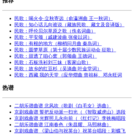
推荐
民歌：喝火令·立秋寄远（俞瀛洲曲 王一秋词）
民歌：知心话儿向谁说（藏族民歌、藏文及音译版）
民歌：呼伦贝尔草原之歌（佚名词曲）
民歌：平安颂（戚建波曲 张俊以词）
民歌：有根的地方（柳梢问月曲 秦岛词）
民歌：圆梦草原（第十届少数民族运动会 征歌）
民歌：甜透了咱心窝（郭颂曲 王德词）
民歌：石板洗衫刘三妹（客家山歌）
民歌：故乡的红豆杉（吴涤曲 叶金堂词）
民歌：西藏 我的天堂（应华熠曲 曾祖标、邓永旺词
热谱
二胡乐谱曲谱 北风吹（歌剧《白毛女》选曲）
京剧戏曲谱 誓把反动派一扫光（《智取威虎山》选段
京剧戏曲谱 光辉照儿永向前（《红灯记》李铁梅唱段
二胡乐谱曲谱 江南春色（朱昌耀、马熙林曲）
京剧戏曲谱 《梁山伯与祝英台》祝英台唱段：彩蝶飞