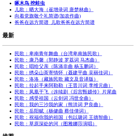
啄木鸟 挖蛀虫
儿歌：晒大海（崔增录词 唐楚林曲）
向着党旗敬个礼简谱(加农作曲)
爸爸在远方简谱_儿歌爸爸在远方简谱
最新
民歌：卑南青年舞曲（台湾卑南族民歌）
民歌：康乃馨（郭静波 罗荔词 马杰曲）
民歌：唱给父亲（陈涤非曲 杨玉鹏词）
民歌：绣朵山茶寄情怀（聂建平曲 吴丽佳词）
民歌：洛洛（藏族民歌 藏文及音译版）
民歌：拉起手来阿勒勒（王晋川词 李维元曲）
民歌：凤凰于飞（连续剧《后宫甄嬛传》片尾曲
民歌：感受祖国（云剑词 冯世全曲）
民歌：我的三沙我的家（熊洪词 尹良曲）
民歌：岳阳赋（杨健曲 蔡佳倩词）
民歌：祝福你我的祖国（包以璐词 王德智曲）
民歌：草原深处的河（图雅娜莎演唱）