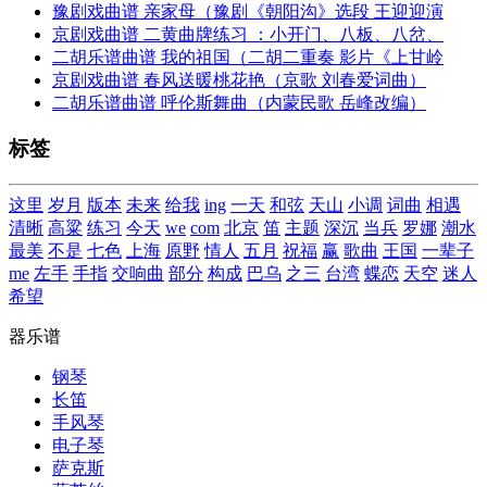
豫剧戏曲谱 亲家母（豫剧《朝阳沟》选段 王迎迎演
京剧戏曲谱 二黄曲牌练习 ：小开门、八板、八岔、
二胡乐谱曲谱 我的祖国（二胡二重奏 影片《上甘岭
京剧戏曲谱 春风送暖桃花艳（京歌 刘春爱词曲）
二胡乐谱曲谱 呼伦斯舞曲（内蒙民歌 岳峰改编）
标签
这里
岁月
版本
未来
给我
ing
一天
和弦
天山
小调
词曲
相遇
清晰
高粱
练习
今天
we
com
北京
笛
主题
深沉
当兵
罗娜
潮水
最美
不是
七色
上海
原野
情人
五月
祝福
赢
歌曲
王国
一辈子
me
左手
手指
交响曲
部分
构成
巴乌
之三
台湾
蝶恋
天空
迷人
希望
器乐谱
钢琴
长笛
手风琴
电子琴
萨克斯