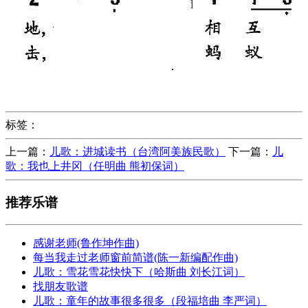
标签：
上一篇：
儿歌：进城读书（台湾阿美族民歌）
下一篇：
儿
歌：我也上井冈（任明曲 熊初保词）
推荐乐谱
感谢老师(鲁作坤作曲)
每当我走过老师窗前简谱(陈一新编配作曲)
儿歌：雪花雪花快快下（哈斯曲 刘长江词）
找朋友歌谱
儿歌：童年的故事很多很多（段福培曲 李严词）