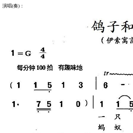
演唱(奏)：