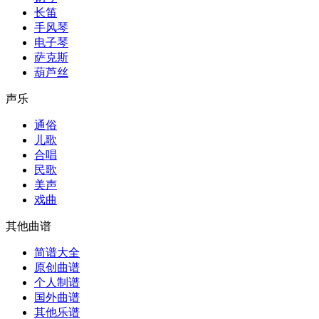
长笛
手风琴
电子琴
萨克斯
葫芦丝
声乐
通俗
儿歌
合唱
民歌
美声
戏曲
其他曲谱
简谱大全
原创曲谱
个人制谱
国外曲谱
其他乐谱