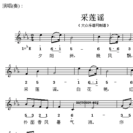
演唱(奏)：