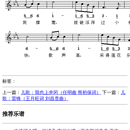
标签：
上一篇：
儿歌：我也上井冈（任明曲 熊初保词）
下一篇：
儿
歌：雷锋（王月旺词 刘昌贵曲）
推荐乐谱