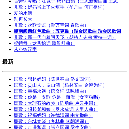
古诗词今唱：江城子·密州出猎（王志新编曲曲 王志
儿歌：妈妈当上了火炬手（牟丹曲 何正祖词）
爱的水滴
别再长大
儿歌：欢歌笑语（孙万宝词 春歌曲）
赣南闽西红色歌曲：五更鼓（瑞金民歌曲 瑞金民歌词
儿歌：新一代向着明天飞（胡格吉夫曲 黄持一词）
捉螃蟹（龙燕怡词 魏景舒曲）
从小练汉字
最新
民歌：想起妈妈（陈世春曲 佟文西词）
民歌：贡山人，贡山酒（杨林安曲 金鸿为词）
民歌：幸福永远（悟义词 陈咏峰曲）
民歌：你是一支歌 你是一面旗（女声独唱）
民歌：大理石的故乡（陈勇曲 卢云生词）
民歌：想起爹和娘（罗永成词 人里人曲）
民歌：祝福妈妈（许德清词 由文举曲）
民歌：台城春晓（冬林曲 李朝润词）
民歌：走进和谐（张立国词 梁生安曲）