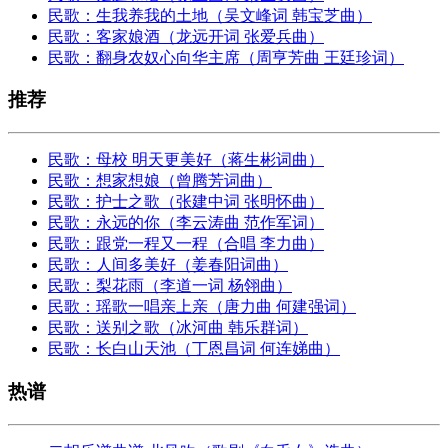
民歌：生我养我的土地（吴文峰词 韩宝芝曲）
民歌：客家娘酒（龙远开词 张爱兵曲）
民歌：翻身农奴心向华主席（周亨芳曲 王廷珍词）
推荐
民歌：母校 明天更美好（蒋生彬词曲）
民歌：想家想娘（曾腾芳词曲）
民歌：护士之歌（张建中词 张明怀曲）
民歌：永远的你（李云涛曲 范作军词）
民歌：跟党一程又一程（合唱 李力曲）
民歌：人间多美好（姜春阳词曲）
民歌：梨花雨（李道一词 杨翎曲）
民歌：瑶歌一唱亲上亲（唐力曲 何建强词）
民歌：送别之歌（冰河曲 韩乐群词）
民歌：长白山天池（丁恩昌词 何连娣曲）
热谱