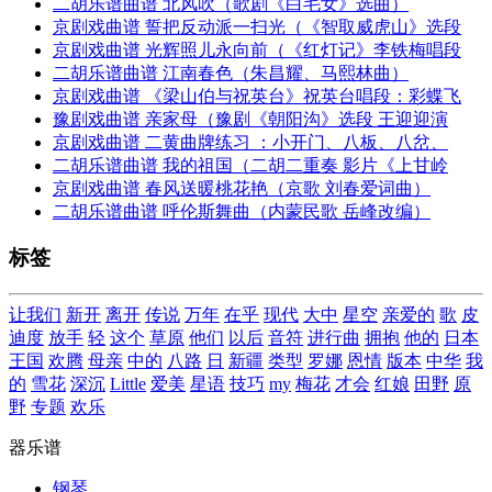
二胡乐谱曲谱 北风吹（歌剧《白毛女》选曲）
京剧戏曲谱 誓把反动派一扫光（《智取威虎山》选段
京剧戏曲谱 光辉照儿永向前（《红灯记》李铁梅唱段
二胡乐谱曲谱 江南春色（朱昌耀、马熙林曲）
京剧戏曲谱 《梁山伯与祝英台》祝英台唱段：彩蝶飞
豫剧戏曲谱 亲家母（豫剧《朝阳沟》选段 王迎迎演
京剧戏曲谱 二黄曲牌练习 ：小开门、八板、八岔、
二胡乐谱曲谱 我的祖国（二胡二重奏 影片《上甘岭
京剧戏曲谱 春风送暖桃花艳（京歌 刘春爱词曲）
二胡乐谱曲谱 呼伦斯舞曲（内蒙民歌 岳峰改编）
标签
让我们
新开
离开
传说
万年
在乎
现代
大中
星空
亲爱的
歌
皮
迪度
放手
轻
这个
草原
他们
以后
音符
进行曲
拥抱
他的
日本
王国
欢腾
母亲
中的
八路
日
新疆
类型
罗娜
恩情
版本
中华
我
的
雪花
深沉
Little
爱美
星语
技巧
my
梅花
才会
红娘
田野
原
野
专题
欢乐
器乐谱
钢琴