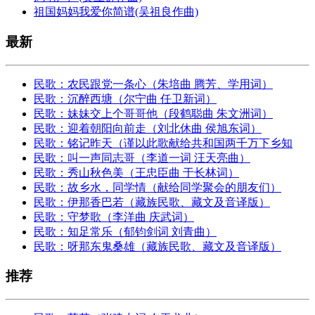
祖国妈妈我爱你简谱(吴祖良作曲)
最新
民歌：农民跟党一条心（朱培曲 腾芳、学用词）
民歌：沉醉西塘（尔宁曲 任卫新词）
民歌：妹妹交上个哥哥他（段鹤聪曲 朱文洲词）
民歌：迎着朝阳向前走（刘北休曲 侯旭东词）
民歌：铭记昨天（谨以此歌献给共和国两千万下乡知
民歌：叫一声同志哥（李道一词 汪天亮曲）
民歌：秀山秋色美（王忠臣曲 于长林词）
民歌：故乡水，同学情（献给同学聚会的朋友们）
民歌：伊那香巴若（藏族民歌、藏文及音译版）
民歌：守梦歌（李洋曲 庆武词）
民歌：知足常乐（郁钧剑词 刘青曲）
民歌：呀那东鬼桑雄（藏族民歌、藏文及音译版）
推荐