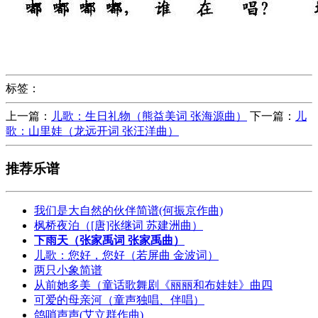
标签：
上一篇：
儿歌：生日礼物（熊益美词 张海源曲）
下一篇：
儿
歌：山里娃（龙远开词 张汪洋曲）
推荐乐谱
我们是大自然的伙伴简谱(何振京作曲)
枫桥夜泊（[唐]张继词 苏建洲曲）
下雨天（张家禹词 张家禹曲）
儿歌：您好，您好（若屏曲 金波词）
两只小象简谱
从前她多美（童话歌舞剧《丽丽和布娃娃》曲四
可爱的母亲河（童声独唱、伴唱）
鸽哨声声(艾立群作曲)