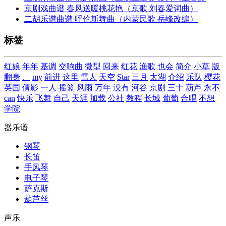
京剧戏曲谱 春风送暖桃花艳（京歌 刘春爱词曲）
二胡乐谱曲谱 呼伦斯舞曲（内蒙民歌 岳峰改编）
标签
红娘
年年
基调
交响曲
微型
回来
红花
渔歌
也会
简介
小草
版
翻身
、
my
前进
这里
雪人
天空
Star
三月
太湖
介绍
乐队
樱花
英国
倩影
一人
摇篮
风雨
万年
没有
河谷
京剧
三十
葫芦
永不
can
快乐
飞舞
自己
天涯
加载
公社
教程
长城
葡萄
合唱
不想
学院
器乐谱
钢琴
长笛
手风琴
电子琴
萨克斯
葫芦丝
声乐