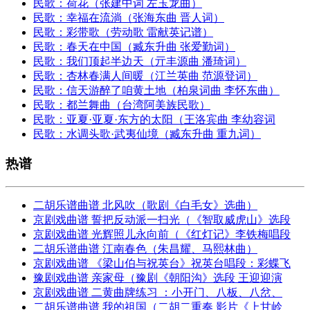
民歌：荷花（张建中词 左玉龙曲）
民歌：幸福在流淌（张海东曲 晋人词）
民歌：彩带歌（劳动歌 雷献英记谱）
民歌：春天在中国（臧东升曲 张爱勤词）
民歌：我们顶起半边天（亓丰源曲 潘琦词）
民歌：杏林春满人间暖（江兰英曲 范源登词）
民歌：信天游醉了咱黄土地（柏泉词曲 李怀东曲）
民歌：都兰舞曲（台湾阿美族民歌）
民歌：亚夏·亚夏·东方的太阳（王洛宾曲 李幼容词
民歌：水调头歌·武夷仙境（臧东升曲 重九词）
热谱
二胡乐谱曲谱 北风吹（歌剧《白毛女》选曲）
京剧戏曲谱 誓把反动派一扫光（《智取威虎山》选段
京剧戏曲谱 光辉照儿永向前（《红灯记》李铁梅唱段
二胡乐谱曲谱 江南春色（朱昌耀、马熙林曲）
京剧戏曲谱 《梁山伯与祝英台》祝英台唱段：彩蝶飞
豫剧戏曲谱 亲家母（豫剧《朝阳沟》选段 王迎迎演
京剧戏曲谱 二黄曲牌练习 ：小开门、八板、八岔、
二胡乐谱曲谱 我的祖国（二胡二重奏 影片《上甘岭