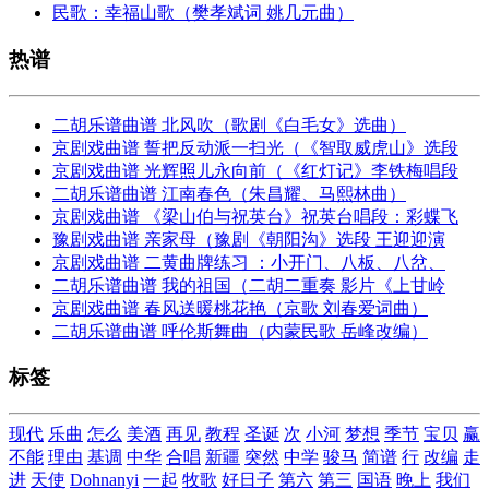
民歌：幸福山歌（樊孝斌词 姚几元曲）
热谱
二胡乐谱曲谱 北风吹（歌剧《白毛女》选曲）
京剧戏曲谱 誓把反动派一扫光（《智取威虎山》选段
京剧戏曲谱 光辉照儿永向前（《红灯记》李铁梅唱段
二胡乐谱曲谱 江南春色（朱昌耀、马熙林曲）
京剧戏曲谱 《梁山伯与祝英台》祝英台唱段：彩蝶飞
豫剧戏曲谱 亲家母（豫剧《朝阳沟》选段 王迎迎演
京剧戏曲谱 二黄曲牌练习 ：小开门、八板、八岔、
二胡乐谱曲谱 我的祖国（二胡二重奏 影片《上甘岭
京剧戏曲谱 春风送暖桃花艳（京歌 刘春爱词曲）
二胡乐谱曲谱 呼伦斯舞曲（内蒙民歌 岳峰改编）
标签
现代
乐曲
怎么
美酒
再见
教程
圣诞
次
小河
梦想
季节
宝贝
赢
不能
理由
基调
中华
合唱
新疆
突然
中学
骏马
简谱
行
改编
走
进
天使
Dohnanyi
一起
牧歌
好日子
第六
第三
国语
晚上
我们