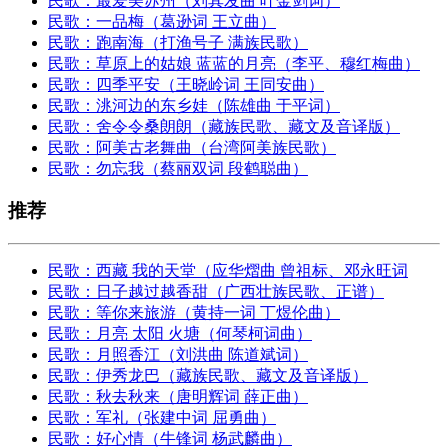
民歌：最爱美苏州（刘其发曲 叶金剑词）
民歌：一品梅（葛逊词 王立曲）
民歌：跑南海（打渔号子 满族民歌）
民歌：草原上的姑娘 蓝蓝的月亮（李平、穆红梅曲）
民歌：四季平安（王晓岭词 王同安曲）
民歌：洮河边的东乡娃（陈雄曲 于平词）
民歌：舍令令桑朗朗（藏族民歌、藏文及音译版）
民歌：阿美古老舞曲（台湾阿美族民歌）
民歌：勿忘我（蔡丽双词 段鹤聪曲）
推荐
民歌：西藏 我的天堂（应华熠曲 曾祖标、邓永旺词
民歌：日子越过越香甜（广西壮族民歌、正谱）
民歌：等你来旅游（黄持一词 丁煜伦曲）
民歌：月亮 太阳 火塘（何琴柯词曲）
民歌：月照香江（刘洪曲 陈道斌词）
民歌：伊秀龙巴（藏族民歌、藏文及音译版）
民歌：秋去秋来（唐明辉词 薛正曲）
民歌：军礼（张建中词 屈勇曲）
民歌：好心情（牛锋词 杨武麟曲）