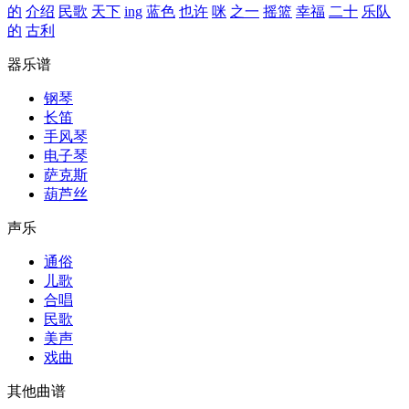
的
介绍
民歌
天下
ing
蓝色
也许
咪
之一
摇篮
幸福
二十
乐队
的
古利
器乐谱
钢琴
长笛
手风琴
电子琴
萨克斯
葫芦丝
声乐
通俗
儿歌
合唱
民歌
美声
戏曲
其他曲谱