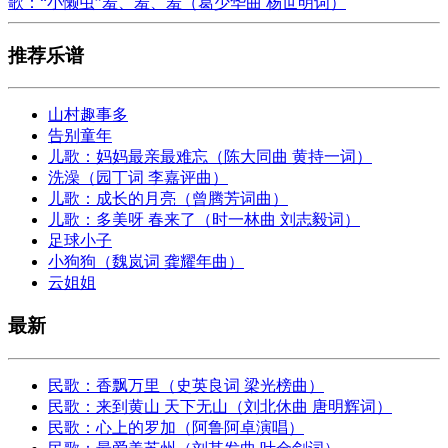
歌：“小懒虫”羞、羞、羞（葛少华曲 杨世明词）
推荐乐谱
山村趣事多
告别童年
儿歌：妈妈最亲最难忘（陈大同曲 黄持一词）
洗澡（园丁词 李嘉评曲）
儿歌：成长的月亮（曾腾芳词曲）
儿歌：多美呀 春来了（时一林曲 刘志毅词）
足球小子
小狗狗（魏岚词 龚耀年曲）
云姐姐
最新
民歌：香飘万里（史英良词 梁光榜曲）
民歌：来到黄山 天下无山（刘北休曲 唐明辉词）
民歌：心上的罗加（阿鲁阿卓演唱）