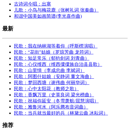
古诗词今唱：出塞
儿歌：小鸟与梅花鹿（张树礼词 张秦曲）
和谐中国美如画简谱(李光喜作曲)
最新
民歌：我在纳林湖等着你（呼斯楞演唱）
民歌：“花街”姑娘（罗琼芳曲 龙符词）
民歌：知足常乐（郁钧剑词 刘青曲）
民歌：心仪维西（维西僳僳族自治县县歌）
民歌：山里情（李成忠曲 李斌词）
民歌：阿图什姑娘（安静词 董文海曲）
民歌：梦回西塘（谢伟曲 何丽华词）
民歌：心中太阳花（教师之歌）
民歌：香飘万里（史英良词 梁光榜曲）
民歌：祝福你延安（冬雪萧航/屈慧演唱）
民歌：雅鲁河水（阿乐腾布音词曲）
民歌：当兵就当最好的兵（林黛云曲 冰耘词）
推荐