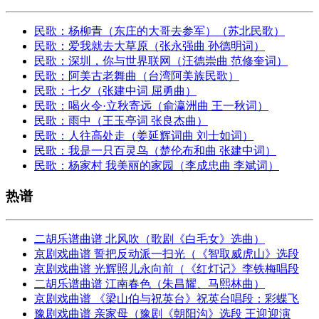
民歌：杨柳青（东庄的大哥去参军）（苏北民歌）
民歌：爱我就去大草原（张永强曲 孙德明词）
民歌：深圳，你与世界联网（汪德崇曲 范修奎词）
民歌：阿美古老舞曲（台湾阿美族民歌）
民歌：七夕（张建中词 屈勇曲）
民歌：喝火令·立秋寄远（俞瀛洲曲 王一秋词）
民歌：雨中（王玉亭词 张良杰曲）
民歌：人往高处走（姜延辉词曲 刘士如词）
民歌：我是一只百灵鸟（楚伦布和曲 张建中词）
民歌：杨家村 我美丽的家园（李成忠曲 李斌词）
热谱
二胡乐谱曲谱 北风吹（歌剧《白毛女》选曲）
京剧戏曲谱 誓把反动派一扫光（《智取威虎山》选段
京剧戏曲谱 光辉照儿永向前（《红灯记》李铁梅唱段
二胡乐谱曲谱 江南春色（朱昌耀、马熙林曲）
京剧戏曲谱 《梁山伯与祝英台》祝英台唱段：彩蝶飞
豫剧戏曲谱 亲家母（豫剧《朝阳沟》选段 王迎迎演