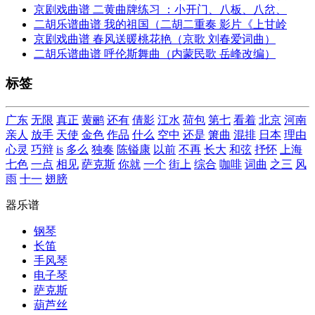
京剧戏曲谱 二黄曲牌练习 ：小开门、八板、八岔、
二胡乐谱曲谱 我的祖国（二胡二重奏 影片《上甘岭
京剧戏曲谱 春风送暖桃花艳（京歌 刘春爱词曲）
二胡乐谱曲谱 呼伦斯舞曲（内蒙民歌 岳峰改编）
标签
广东
无限
真正
黄鹂
还有
倩影
江水
荷包
第七
看着
北京
河南
亲人
放手
天使
金色
作品
什么
空中
还是
箫曲
混排
日本
理由
心灵
巧辩
is
多么
独奏
陈镒康
以前
不再
长大
和弦
抒怀
上海
七色
一点
相见
萨克斯
你就
一个
街上
综合
咖啡
词曲
之三
风
雨
十一
翅膀
器乐谱
钢琴
长笛
手风琴
电子琴
萨克斯
葫芦丝