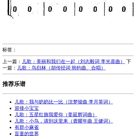
标签：
上一篇：
儿歌：美丽和我们在一起（刘志毅词 李光喜曲）
下
一篇：
儿歌：鸟归林（胡传经词 韩钧曲、合唱）
推荐乐谱
儿歌：我与奶奶比一比（沈梦骏曲 李月英词）
迎接小宝宝
儿歌：五星红旗我爱你（姜延辉词曲）
儿歌：小鸟，请到这里来（龚耀年曲 王健词）
有群小麻雀
盲童的世界