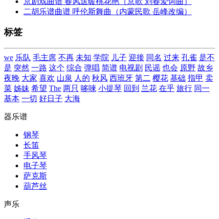
京剧戏曲谱 春风送暖桃花艳（京歌 刘春爱词曲）
二胡乐谱曲谱 呼伦斯舞曲（内蒙民歌 岳峰改编）
标签
we
乐队
毛主席
不再
未知
学院
儿子
迎接
同名
过来
孔雀
是不
是
突然
一路
这个
综合
弹唱
简谱
电视剧
民谣
也会
原野
故乡
夜晚
大家
喜欢
山泉
人的
秋风
西班牙
第二
樱花
基础
指甲
卖
菜
姊妹
希望
The
两只
哆唻
小提琴
回到
兰花
在乎
旅行
同一
基本
一切
好日子
大海
器乐谱
钢琴
长笛
手风琴
电子琴
萨克斯
葫芦丝
声乐