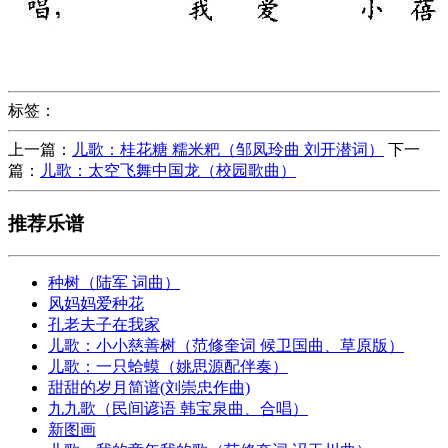
标签：
上一篇：
儿歌：桂花糖 糯米粑（邹凤玲曲 刘开潜词）
下一
篇：
儿歌：太空飞舞中国龙（校园歌曲）
推荐乐谱
种树（陆军 词曲）
风妈妈爱种花
孔老夫子在我家
儿歌：小小慈善树（范修奎词 候卫国曲、草原版）
儿歌：一只蛤蟆（姚思源配伴奏）
甜甜的岁月简谱(刘崇忠作曲)
九九歌（民间谚语 韩宝泉曲、合唱）
新图画