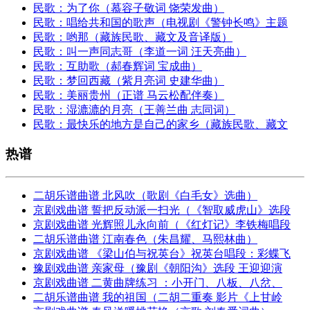
民歌：为了你（慕容子敬词 饶荣发曲）
民歌：唱给共和国的歌声（电视剧《警钟长鸣》主题
民歌：哟那（藏族民歌、藏文及音译版）
民歌：叫一声同志哥（李道一词 汪天亮曲）
民歌：互助歌（郝春辉词 宝成曲）
民歌：梦回西藏（紫月亮词 史建华曲）
民歌：美丽贵州（正谱 马云松配伴奏）
民歌：湿漉漉的月亮（王善兰曲 志同词）
民歌：最快乐的地方是自己的家乡（藏族民歌、藏文
热谱
二胡乐谱曲谱 北风吹（歌剧《白毛女》选曲）
京剧戏曲谱 誓把反动派一扫光（《智取威虎山》选段
京剧戏曲谱 光辉照儿永向前（《红灯记》李铁梅唱段
二胡乐谱曲谱 江南春色（朱昌耀、马熙林曲）
京剧戏曲谱 《梁山伯与祝英台》祝英台唱段：彩蝶飞
豫剧戏曲谱 亲家母（豫剧《朝阳沟》选段 王迎迎演
京剧戏曲谱 二黄曲牌练习 ：小开门、八板、八岔、
二胡乐谱曲谱 我的祖国（二胡二重奏 影片《上甘岭