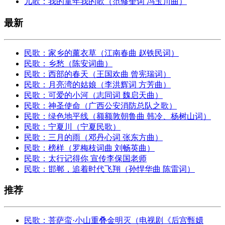
儿歌：我的童年我的歌（范修奎词 冯玉川曲）
最新
民歌：家乡的薰衣草（江南春曲 赵铁民词）
民歌：乡愁（陈安词曲）
民歌：西部的春天（王国欢曲 曾宪瑞词）
民歌：月亮湾的姑娘（李洪辉词 方芳曲）
民歌：可爱的小河（志同词 魏启天曲）
民歌：神圣使命（广西公安消防总队之歌）
民歌：绿色地平线（额额敦朝鲁曲 韩冷、杨树山词）
民歌：宁夏川（宁夏民歌）
民歌：三月的雨（邓丹心词 张东方曲）
民歌：榜样（罗梅枝词曲 刘畅英曲）
民歌：太行记得你 宣传李保国老师
民歌：邯郸，追着时代飞翔（孙悍华曲 陈雷词）
推荐
民歌：菩萨蛮·小山重叠金明灭（电视剧《后宫甄嬛