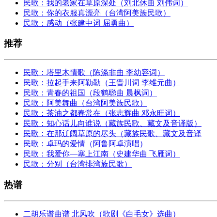
民歌：我的老家在草原深处（刘北休曲 刘伟词）
民歌：你的衣服真漂亮（台湾阿美族民歌）
民歌：感动（张建中词 屈勇曲）
推荐
民歌：塔里木情歌（陈涤非曲 李幼容词）
民歌：拉起手来阿勒勒（王晋川词 李维元曲）
民歌：青春的祖国（段鹤聪曲 晨枫词）
民歌：阿美舞曲（台湾阿美族民歌）
民歌：茶油之都春常在（张志辉曲 邓永旺词）
民歌：知心话儿向谁说（藏族民歌、藏文及音译版）
民歌：在那辽阔草原的尽头（藏族民歌、藏文及音译
民歌：卓玛的爱情（阿鲁阿卓演唱）
民歌：我爱你—塞上江南（史建华曲 飞雁词）
民歌：分别（台湾排湾族民歌）
热谱
二胡乐谱曲谱 北风吹（歌剧《白毛女》选曲）