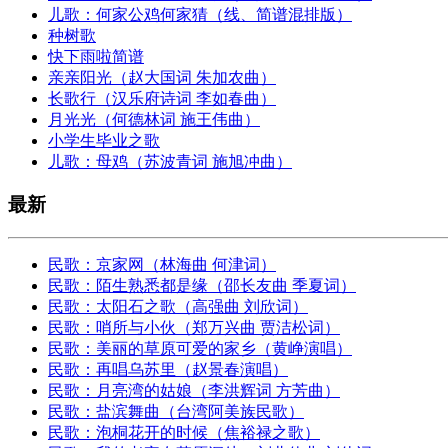
儿歌：何家公鸡何家猜（线、简谱混排版）
种树歌
快下雨啦简谱
亲亲阳光（赵大国词 朱加农曲）
长歌行（汉乐府诗词 李如春曲）
月光光（何德林词 施王伟曲）
小学生毕业之歌
儿歌：母鸡（苏波青词 施旭冲曲）
最新
民歌：京家网（林海曲 何津词）
民歌：陌生熟悉都是缘（邵长友曲 季夏词）
民歌：太阳石之歌（高强曲 刘欣词）
民歌：哨所与小伙（郑万兴曲 贾洁松词）
民歌：美丽的草原可爱的家乡（黄峥演唱）
民歌：再唱乌苏里（赵景春演唱）
民歌：月亮湾的姑娘（李洪辉词 方芳曲）
民歌：盐滨舞曲（台湾阿美族民歌）
民歌：泡桐花开的时候（焦裕禄之歌）