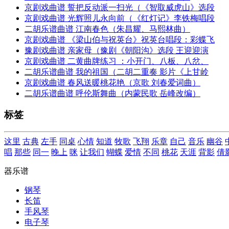
京剧戏曲谱 誓把反动派一扫光（《智取威虎山》选段
京剧戏曲谱 光辉照儿永向前（《红灯记》李铁梅唱段
二胡乐谱曲谱 江南春色（朱昌耀、马熙林曲）
京剧戏曲谱 《梁山伯与祝英台》祝英台唱段：彩蝶飞
豫剧戏曲谱 亲家母（豫剧《朝阳沟》选段 王迎迎演
京剧戏曲谱 二黄曲牌练习 ：小开门、八板、八岔、
二胡乐谱曲谱 我的祖国（二胡二重奏 影片《上甘岭
京剧戏曲谱 春风送暖桃花艳（京歌 刘春爱词曲）
二胡乐谱曲谱 呼伦斯舞曲（内蒙民歌 岳峰改编）
标签
这里
古典
左手
同桌
心情
知道
牧歌
飞翔
乐章
自己
音乐
幽谷
唱
那些
同一
晚上
咪
让我们
蝴蝶
爱情
不同
桃花
天涯
背影
倩
器乐谱
钢琴
长笛
手风琴
电子琴