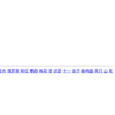
音色
俄罗斯
和弦
鹦鹉
梅花
谱
还是
十一
孩子
奏鸣曲
两只
山
歌