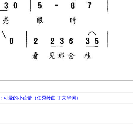
：可爱的小蓓蕾（任秀岭曲 丁荣华词）