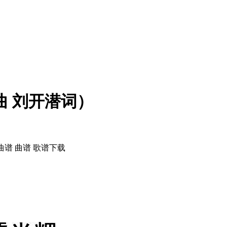
曲 刘开潜词）
曲谱 曲谱 歌谱下载