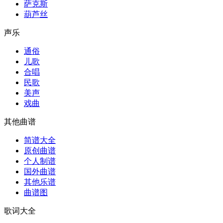
萨克斯
葫芦丝
声乐
通俗
儿歌
合唱
民歌
美声
戏曲
其他曲谱
简谱大全
原创曲谱
个人制谱
国外曲谱
其他乐谱
曲谱图
歌词大全