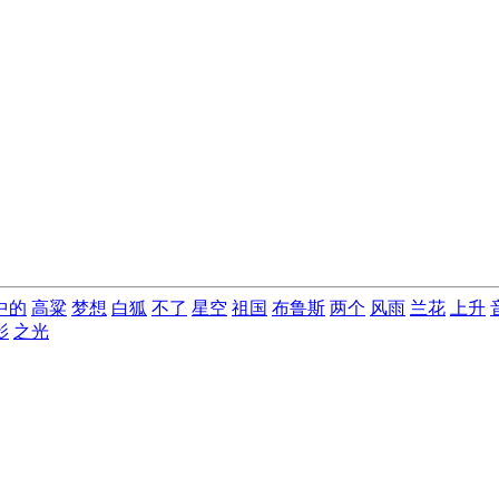
中的
高粱
梦想
白狐
不了
星空
祖国
布鲁斯
两个
风雨
兰花
上升
影
之光