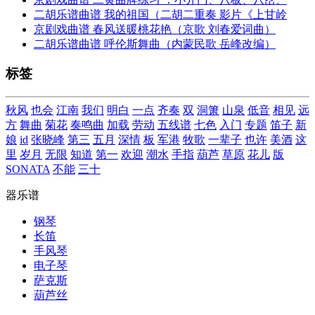
二胡乐谱曲谱 我的祖国（二胡二重奏 影片《上甘岭
京剧戏曲谱 春风送暖桃花艳（京歌 刘春爱词曲）
二胡乐谱曲谱 呼伦斯舞曲（内蒙民歌 岳峰改编）
标签
秋风
也会
江南
我们
明白
一点
齐奏
双
洞箫
山泉
低音
相见
远
方
舞曲
菊花
奏鸣曲
加载
劳动
五线谱
七色
入门
专题
笛子
新
娘
id
张晓峰
第三
五月
深情
板
军港
牧歌
一辈子
也许
美酒
这
里
岁月
无限
知道
第一
欢迎
潮水
手指
葫芦
草原
花儿
版
SONATA
不能
三十
器乐谱
钢琴
长笛
手风琴
电子琴
萨克斯
葫芦丝