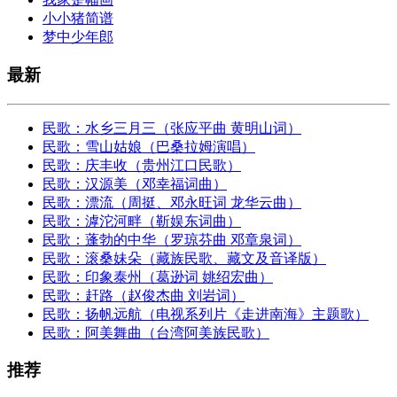
小小猪简谱
梦中少年郎
最新
民歌：水乡三月三（张应平曲 黄明山词）
民歌：雪山姑娘（巴桑拉姆演唱）
民歌：庆丰收（贵州江口民歌）
民歌：汉源美（邓幸福词曲）
民歌：漂流（周挺、邓永旺词 龙华云曲）
民歌：滹沱河畔（靳娱东词曲）
民歌：蓬勃的中华（罗琼芬曲 邓章泉词）
民歌：滚桑妹朵（藏族民歌、藏文及音译版）
民歌：印象泰州（葛逊词 姚绍宏曲）
民歌：赶路（赵俊杰曲 刘岩词）
民歌：扬帆远航（电视系列片《走进南海》主题歌）
民歌：阿美舞曲（台湾阿美族民歌）
推荐