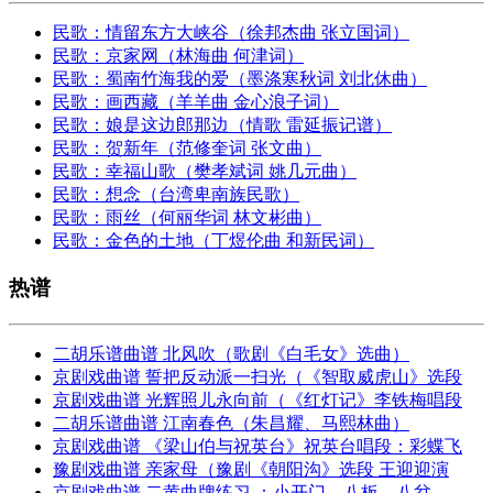
民歌：情留东方大峡谷（徐邦杰曲 张立国词）
民歌：京家网（林海曲 何津词）
民歌：蜀南竹海我的爱（墨涤寒秋词 刘北休曲）
民歌：画西藏（羊羊曲 金心浪子词）
民歌：娘是这边郎那边（情歌 雷延振记谱）
民歌：贺新年（范修奎词 张文曲）
民歌：幸福山歌（樊孝斌词 姚几元曲）
民歌：想念（台湾卑南族民歌）
民歌：雨丝（何丽华词 林文彬曲）
民歌：金色的土地（丁煜伦曲 和新民词）
热谱
二胡乐谱曲谱 北风吹（歌剧《白毛女》选曲）
京剧戏曲谱 誓把反动派一扫光（《智取威虎山》选段
京剧戏曲谱 光辉照儿永向前（《红灯记》李铁梅唱段
二胡乐谱曲谱 江南春色（朱昌耀、马熙林曲）
京剧戏曲谱 《梁山伯与祝英台》祝英台唱段：彩蝶飞
豫剧戏曲谱 亲家母（豫剧《朝阳沟》选段 王迎迎演
京剧戏曲谱 二黄曲牌练习 ：小开门、八板、八岔、