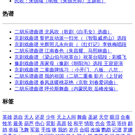
民歌：朱德颂（电视《朱德元帅》主题歌）
热谱
二胡乐谱曲谱 北风吹（歌剧《白毛女》选曲）
京剧戏曲谱 誓把反动派一扫光（《智取威虎山》选段
京剧戏曲谱 光辉照儿永向前（《红灯记》李铁梅唱段
二胡乐谱曲谱 江南春色（朱昌耀、马熙林曲）
京剧戏曲谱 《梁山伯与祝英台》祝英台唱段：彩蝶飞
豫剧戏曲谱 亲家母（豫剧《朝阳沟》选段 王迎迎演
京剧戏曲谱 二黄曲牌练习 ：小开门、八板、八岔、
二胡乐谱曲谱 我的祖国（二胡二重奏 影片《上甘岭
京剧戏曲谱 春风送暖桃花艳（京歌 刘春爱词曲）
二胡乐谱曲谱 呼伦斯舞曲（内蒙民歌 岳峰改编）
标签
英雄
选自
无人
还是
少年
天上人间
舞曲
圣诞
天空
眼泪
合奏
牧羊
最美
葫芦
伤心
背影
高原
轻
和平
情歌
也会
雪花
等待
鹧
鸪
幸福
飞舞
军装
手指
咪
我的
岁月
合唱
改编
鹦鹉
记谱
罗娜