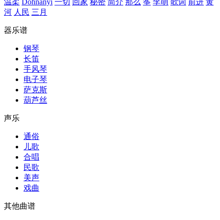
温柔
Dohnanyi
一切
回家
秘密
简介
那么
筝
李萌
歌词
前进
黄
河
人民
三月
器乐谱
钢琴
长笛
手风琴
电子琴
萨克斯
葫芦丝
声乐
通俗
儿歌
合唱
民歌
美声
戏曲
其他曲谱