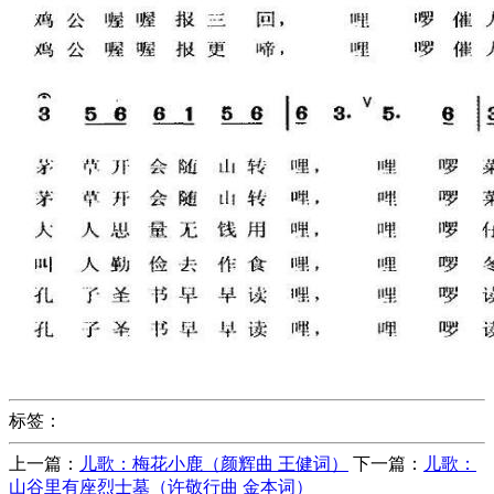
标签：
上一篇：
儿歌：梅花小鹿（颜辉曲 王健词）
下一篇：
儿歌：
山谷里有座烈士墓（许敬行曲 金本词）