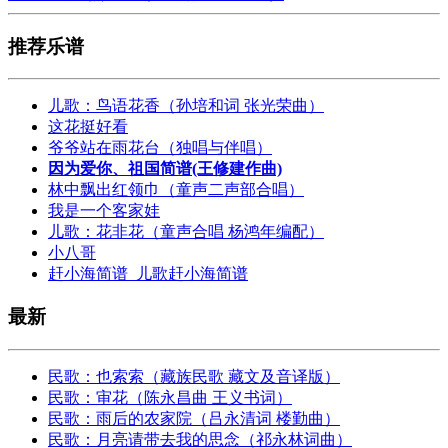
推荐乐谱
儿歌：鸟语花香（孙培和词 张光荣曲）
这花挺好看
爷爷站在雨花台（独唱与伴唱）
因为爱你、祖国简谱(王修建作曲)
林中飘出红领巾（童声二声部合唱）
我是一个客家娃
儿歌：花非花（童声合唱 杨鸿年编配）
小八哥
赶小海简谱_儿歌赶小海简谱
最新
民歌：也索索（藏族民歌 藏文及音译版）
民歌：审花（陈永昌曲 王义书词）
民歌：雨后的农家院（吕永清词 楼勤曲）
民歌：月亮请带去我的思念（祁永林词曲）