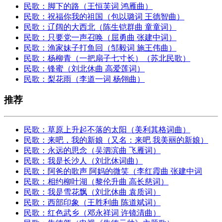
民歌：脚下的路（王恒芙词 鸿雁曲）
民歌：祝福你我的祖国（包以璐词 王德智曲）
民歌：辽阔的大西北（陈生铠群曲 童童词）
民歌：只要党一声召唤（屈勇曲 张建中词）
民歌：渔家妹子打鱼回（邹毅词 施王伟曲）
民歌：杨柳青（一把扇子七寸长）（苏北民歌）
民歌：锋蜜（刘北休曲 高爱莲词）
民歌：梨花雨（李道一词 杨翎曲）
推荐
民歌：草原上升起不落的太阳（美利其格词曲）
民歌：来吧，我的新娘（又名：来吧 我美丽的新娘）
民歌：永远的思念（吴泗滨曲 飞雁词）
民歌：我是长沙人（刘北休词曲）
民歌：阿爸的歌声 阿妈的微笑（李红霞曲 张建中词
民歌：相约柳叶湖（黎伦升曲 高长慈词）
民歌：我是雪花飘（刘北休曲 袁质词）
民歌：西部印象（王胜利曲 陈道斌词）
民歌：红色武乡（邓永祥词 许镜清曲）