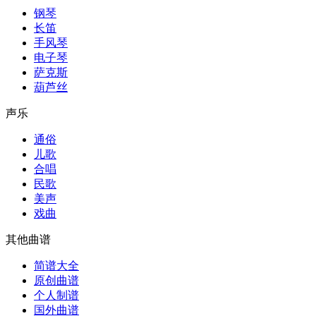
钢琴
长笛
手风琴
电子琴
萨克斯
葫芦丝
声乐
通俗
儿歌
合唱
民歌
美声
戏曲
其他曲谱
简谱大全
原创曲谱
个人制谱
国外曲谱