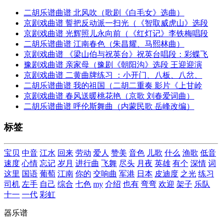
二胡乐谱曲谱 北风吹（歌剧《白毛女》选曲）
京剧戏曲谱 誓把反动派一扫光（《智取威虎山》选段
京剧戏曲谱 光辉照儿永向前（《红灯记》李铁梅唱段
二胡乐谱曲谱 江南春色（朱昌耀、马熙林曲）
京剧戏曲谱 《梁山伯与祝英台》祝英台唱段：彩蝶飞
豫剧戏曲谱 亲家母（豫剧《朝阳沟》选段 王迎迎演
京剧戏曲谱 二黄曲牌练习 ：小开门、八板、八岔、
二胡乐谱曲谱 我的祖国（二胡二重奏 影片《上甘岭
京剧戏曲谱 春风送暖桃花艳（京歌 刘春爱词曲）
二胡乐谱曲谱 呼伦斯舞曲（内蒙民歌 岳峰改编）
标签
宝贝
中音
江水
回来
劳动
爱人
赞美
音色
儿歌
什么
渔歌
低音
速度
心情
忘记
岁月
进行曲
飞舞
尽头
月夜
英雄
有个
深情
词
这里
国语
葡萄
江南
你的
交响曲
军港
日本
皮迪度
之光
练习
司机
左手
自己
综合
七色
my
介绍
也有
弯弯
欢迎
架子
乐队
十一
一代
彩虹
器乐谱