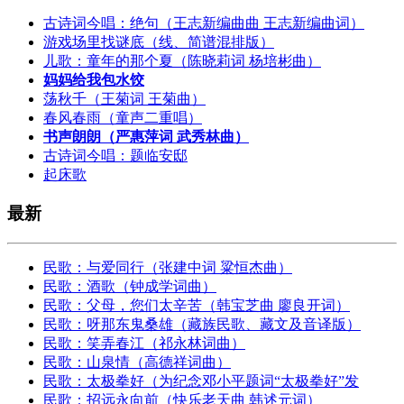
古诗词今唱：绝句（王志新编曲曲 王志新编曲词）
游戏场里找谜底（线、简谱混排版）
儿歌：童年的那个夏（陈晓莉词 杨培彬曲）
妈妈给我包水饺
荡秋千（王菊词 王菊曲）
春风春雨（童声二重唱）
书声朗朗（严惠萍词 武秀林曲）
古诗词今唱：题临安邸
起床歌
最新
民歌：与爱同行（张建中词 粱恒杰曲）
民歌：酒歌（钟成学词曲）
民歌：父母，您们太辛苦（韩宝芝曲 廖良开词）
民歌：呀那东鬼桑雄（藏族民歌、藏文及音译版）
民歌：笑弄春江（祁永林词曲）
民歌：山泉情（高德祥词曲）
民歌：太极拳好（为纪念邓小平题词“太极拳好”发
民歌：招远永向前（快乐老天曲 韩述元词）