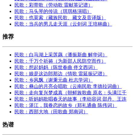
民歌：彩带歌（劳动歌 雷献英记谱）
民歌：马头琴的传说（琪琪格演唱）
民歌：也莫索（藏族民歌、藏文及音译版）
民歌：当兵的男儿走天涯（云剑词 王培林曲）
推荐
民歌：白马湖上采莲藕（潘振新曲 解华词）
民歌：千万个祈祷（为新邵人民防空而作）
民歌：想起妈妈（陈世春曲 佟文西词）
民歌：娘是这边郎那边（情歌 雷延振记谱）
民歌：乡风飘（谢秉元曲 杜志学词）
民歌：彝山的月亮会唱歌（云南民歌 李德拉词曲）
民歌：走向复兴梦成真（朝鲜族歌曲 原名：头满江千
民歌：听妈妈歌唱春天的故事（李幼容词 邵丹、王连
民歌：湛江，我眷恋的故乡（郑礼通曲 陈伟词）
民歌：西部大地（田歌曲 郑南词）
热谱