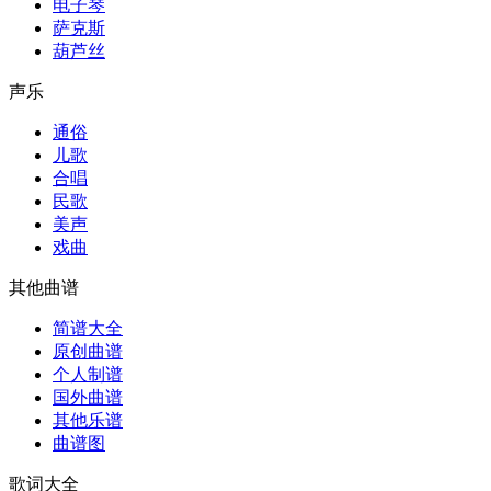
电子琴
萨克斯
葫芦丝
声乐
通俗
儿歌
合唱
民歌
美声
戏曲
其他曲谱
简谱大全
原创曲谱
个人制谱
国外曲谱
其他乐谱
曲谱图
歌词大全