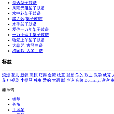
是否架子鼓谱
风雨无阻架子鼓谱
水中花架子鼓谱
猪之歌(架子鼓谱)
水手架子鼓谱
爱你一万年架子鼓谱
一万个理由架子鼓谱
狼爱上羊架子鼓谱
大悲咒_古琴曲谱
梅园吟_古琴曲谱
标签
浪漫
花儿
新疆
高原
巧辩
台湾
牧童
就是
你的
歌曲
教学
就算
花
电视剧
小提琴
独奏
爱的
大调
版
也许
音阶
Dohnanyi
谢谢
器乐谱
钢琴
长笛
手风琴