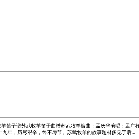
牧羊笛子谱苏武牧羊笛子曲谱苏武牧羊编曲：孟庆华演唱：孟广禄(
九年，历尽艰辛，终不辱节。苏武牧羊的故事题材多见于后...