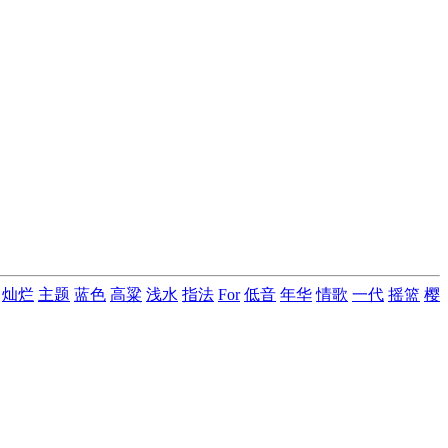
灿烂
主题
蓝色
高粱
浅水
指法
For
低音
年华
情歌
一代
摇篮
樱