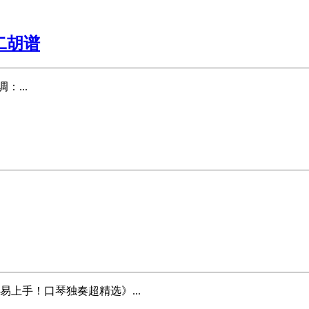
二胡谱
...
上手！口琴独奏超精选》...