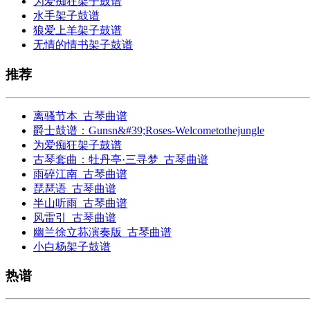
为爱痴狂架子鼓谱
水手架子鼓谱
狼爱上羊架子鼓谱
无情的情书架子鼓谱
推荐
离骚节本_古琴曲谱
爵士鼓谱：Gunsn&#39;Roses-Welcometothejungle
为爱痴狂架子鼓谱
古琴套曲：牡丹亭·三寻梦_古琴曲谱
雨碎江南_古琴曲谱
琵琶语_古琴曲谱
半山听雨_古琴曲谱
风雷引_古琴曲谱
幽兰徐立荪演奏版_古琴曲谱
小白杨架子鼓谱
热谱