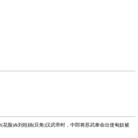
花脸)&刘桂娟(旦角)汉武帝时，中郎将苏武奉命出使匈奴被