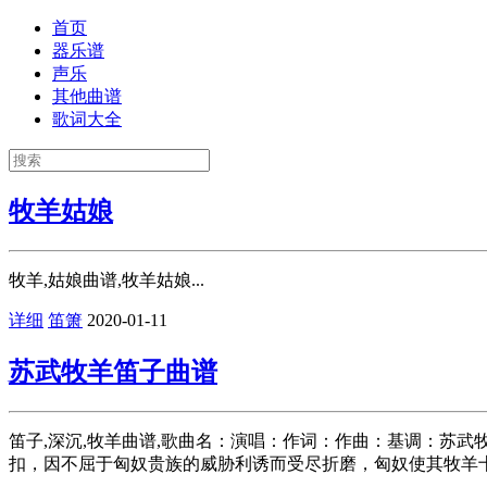
首页
器乐谱
声乐
其他曲谱
歌词大全
牧羊姑娘
牧羊,姑娘曲谱,牧羊姑娘...
详细
笛箫
2020-01-11
苏武牧羊笛子曲谱
笛子,深沉,牧羊曲谱,歌曲名：演唱：作词：作曲：基调：苏武
扣，因不屈于匈奴贵族的威胁利诱而受尽折磨，匈奴使其牧羊十