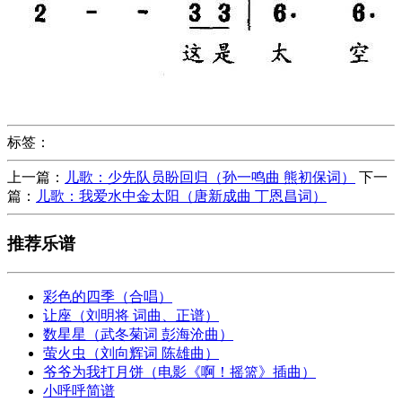
标签：
上一篇：
儿歌：少先队员盼回归（孙一鸣曲 熊初保词）
下一
篇：
儿歌：我爱水中金太阳（唐新成曲 丁恩昌词）
推荐乐谱
彩色的四季（合唱）
让座（刘明将 词曲、正谱）
数星星（武冬菊词 彭海沧曲）
萤火虫（刘向辉词 陈雄曲）
爷爷为我打月饼（电影《啊！摇篮》插曲）
小呼呼简谱