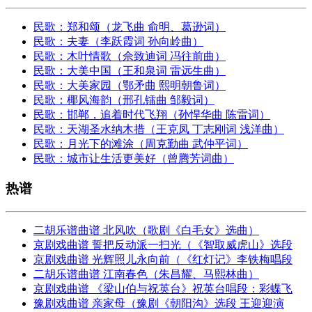
民歌：郑和颂（龙飞曲 俞明、葛逊词）
民歌：夫妻（李跃霞词 孙向岭曲）
民歌：木叶情歌（佘致迪词 冯往前曲）
民歌：大美中国（王和泉词 雷远生曲）
民歌：大美家园（鄂矛曲 熙明朝鲁词）
民歌：椰风海韵（邢孔镭曲 邹毅词）
民歌：邯郸，追着时代飞翔（孙悍华曲 陈雷词）
民歌：天湖圣水纳木措（王克凤 丁志刚词 浅洋曲）
民歌：月光下的滩涂（周克勤曲 武仲平词）
民歌：城市让生活更美好（曾腾芳词曲）
热谱
二胡乐谱曲谱 北风吹（歌剧《白毛女》选曲）
京剧戏曲谱 誓把反动派一扫光（《智取威虎山》选段
京剧戏曲谱 光辉照儿永向前（《红灯记》李铁梅唱段
二胡乐谱曲谱 江南春色（朱昌耀、马熙林曲）
京剧戏曲谱 《梁山伯与祝英台》祝英台唱段：彩蝶飞
豫剧戏曲谱 亲家母（豫剧《朝阳沟》选段 王迎迎演