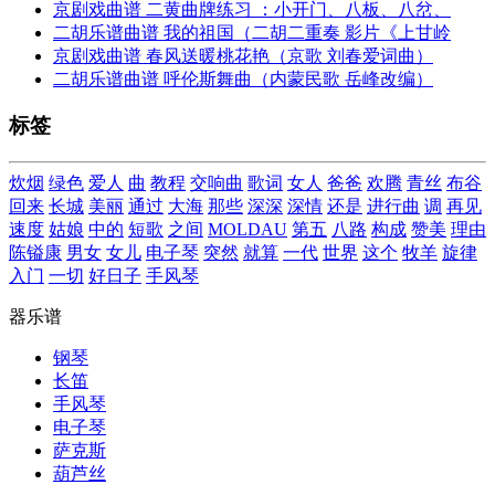
京剧戏曲谱 二黄曲牌练习 ：小开门、八板、八岔、
二胡乐谱曲谱 我的祖国（二胡二重奏 影片《上甘岭
京剧戏曲谱 春风送暖桃花艳（京歌 刘春爱词曲）
二胡乐谱曲谱 呼伦斯舞曲（内蒙民歌 岳峰改编）
标签
炊烟
绿色
爱人
曲
教程
交响曲
歌词
女人
爸爸
欢腾
青丝
布谷
回来
长城
美丽
通过
大海
那些
深深
深情
还是
进行曲
调
再见
速度
姑娘
中的
短歌
之间
MOLDAU
第五
八路
构成
赞美
理由
陈镒康
男女
女儿
电子琴
突然
就算
一代
世界
这个
牧羊
旋律
入门
一切
好日子
手风琴
器乐谱
钢琴
长笛
手风琴
电子琴
萨克斯
葫芦丝