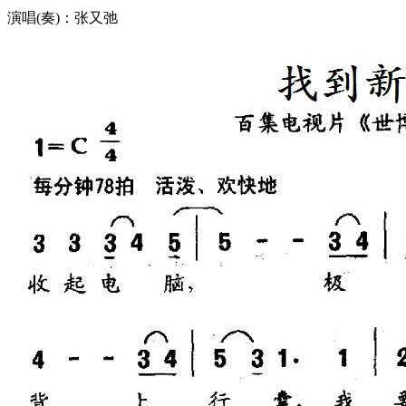
演唱(奏)：张又弛