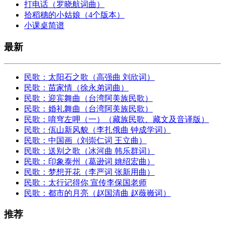
打电话（罗晓航词曲）
拾稻穗的小姑娘（4个版本）
小课桌简谱
最新
民歌：太阳石之歌（高强曲 刘欣词）
民歌：苗家情（徐永弟词曲）
民歌：迎宾舞曲（台湾阿美族民歌）
民歌：婚礼舞曲（台湾阿美族民歌）
民歌：唷穹左呷（一）（藏族民歌、藏文及音译版）
民歌：佤山新风貌（李扎俄曲 钟成学词）
民歌：中国画（刘崇仁词 王立曲）
民歌：送别之歌（冰河曲 韩乐群词）
民歌：印象泰州（葛逊词 姚绍宏曲）
民歌：梦想开花（李严词 张新用曲）
民歌：太行记得你 宣传李保国老师
民歌：都市的月亮（赵国清曲 赵薇嶶词）
推荐