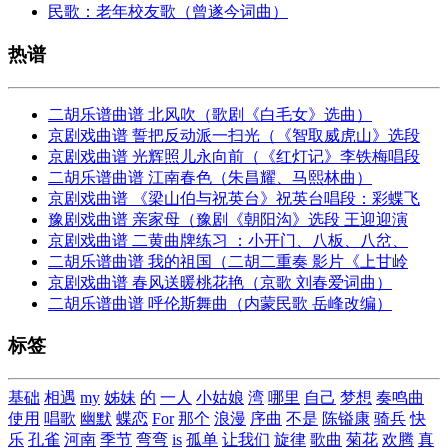
民歌：老年校友歌（曾遂今词曲）
热谱
二胡乐谱曲谱 北风吹（歌剧《白毛女》选曲）
京剧戏曲谱 誓把反动派一扫光（《智取威虎山》选段
京剧戏曲谱 光辉照儿永向前（《红灯记》李铁梅唱段
二胡乐谱曲谱 江南春色（朱昌耀、马熙林曲）
京剧戏曲谱 《梁山伯与祝英台》祝英台唱段：彩蝶飞
豫剧戏曲谱 亲家母（豫剧《朝阳沟》选段 王迎迎演
京剧戏曲谱 二黄曲牌练习 ：小开门、八板、八岔、
二胡乐谱曲谱 我的祖国（二胡二重奏 影片《上甘岭
京剧戏曲谱 春风送暖桃花艳（京歌 刘春爱词曲）
二胡乐谱曲谱 呼伦斯舞曲（内蒙民歌 岳峰改编）
标签
基础
相遇
my
姊妹
的
一人
小姑娘
湾
哪里
自己
梦想
奏鸣曲
使用
唱歌
幽默
蝶恋
For
那个
浪漫
序曲
不是
陈镒康
骑兵
快
乐
孔雀
河南
季节
弯弯
is
孤单
让我们
旋律
歌曲
菊花
欢腾
真