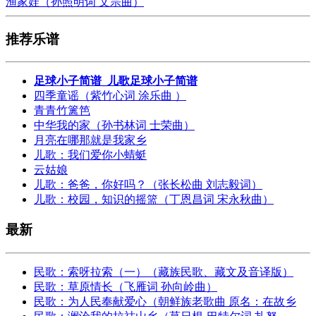
渔家娃（孙照明词 文宗曲）
推荐乐谱
足球小子简谱_儿歌足球小子简谱
四季童谣（紫竹心词 涂乐曲 ）
青青竹篱笆
中华我的家（孙书林词 士荣曲）
月亮在哪那就是我家乡
儿歌：我们爱你小蜻蜓
云姑娘
儿歌：爸爸，你好吗？（张长松曲 刘志毅词）
儿歌：校园，知识的摇篮（丁恩昌词 宋永秋曲）
最新
民歌：索呀拉索（一）（藏族民歌、藏文及音译版）
民歌：草原情长（飞雁词 孙向岭曲）
民歌：为人民奉献爱心（朝鲜族老歌曲 原名：在故乡