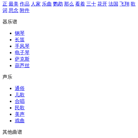
正
最美
作品
人家
乐曲
鹦鹉
那么
看着
三十
花开
法国
飞翔
歌
词
思念
附件
器乐谱
钢琴
长笛
手风琴
电子琴
萨克斯
葫芦丝
声乐
通俗
儿歌
合唱
民歌
美声
戏曲
其他曲谱