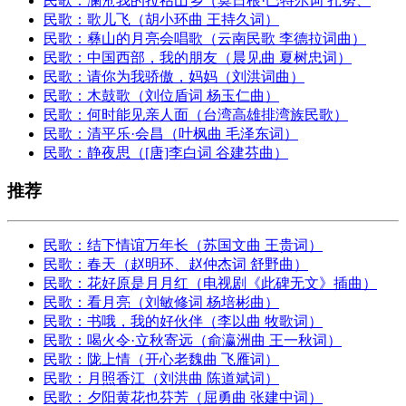
民歌：澜沧我的拉祜山乡（莫日根·巴特尔词 扎努、
民歌：歌儿飞（胡小环曲 王持久词）
民歌：彝山的月亮会唱歌（云南民歌 李德拉词曲）
民歌：中国西部，我的朋友（晨见曲 夏树忠词）
民歌：请你为我骄傲，妈妈（刘洪词曲）
民歌：木鼓歌（刘位盾词 杨玉仁曲）
民歌：何时能见亲人面（台湾高雄排湾族民歌）
民歌：清平乐·会昌（叶枫曲 毛泽东词）
民歌：静夜思（[唐]李白词 谷建芬曲）
推荐
民歌：结下情谊万年长（苏国文曲 王贵词）
民歌：春天（赵明环、赵仲杰词 舒野曲）
民歌：花好原是月月红（电视剧《此碑无文》插曲）
民歌：看月亮（刘敏修词 杨培彬曲）
民歌：书哦，我的好伙伴（李以曲 牧歌词）
民歌：喝火令·立秋寄远（俞瀛洲曲 王一秋词）
民歌：陇上情（开心老魏曲 飞雁词）
民歌：月照香江（刘洪曲 陈道斌词）
民歌：夕阳黄花也芬芳（屈勇曲 张建中词）