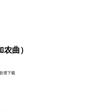
加农曲）
 歌谱下载