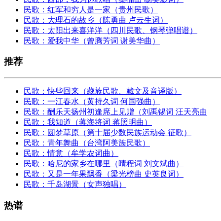
民歌：红军和穷人是一家（贵州民歌）
民歌：大理石的故乡（陈勇曲 卢云生词）
民歌：太阳出来喜洋洋（四川民歌、钢琴弹唱谱）
民歌：爱我中华（曾腾芳词 谢美华曲）
推荐
民歌：快些回来（藏族民歌、藏文及音译版）
民歌：一江春水（黄持久词 何国强曲）
民歌：酬乐天扬州初逢席上见赠（刘禹锡词 汪天亮曲
民歌：我知道（蒋海将词 蒋照明曲）
民歌：圆梦草原（第十届少数民族运动会 征歌）
民歌：青年舞曲（台湾阿美族民歌）
民歌：情意（牟学农词曲）
民歌：哈尼的家乡在哪里（晴程词 刘文斌曲）
民歌：又是一年果飘香（梁光榜曲 史英良词）
民歌：千岛湖景（女声独唱）
热谱