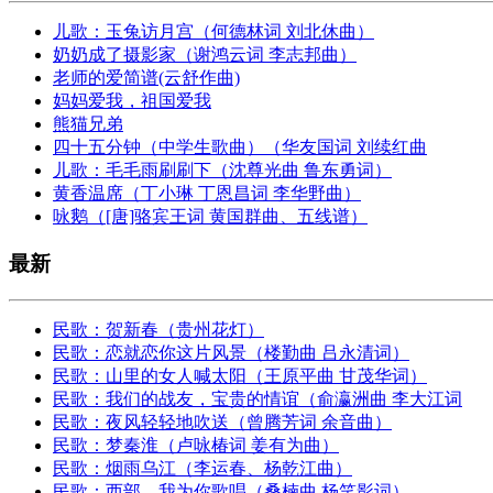
儿歌：玉兔访月宫（何德林词 刘北休曲）
奶奶成了摄影家（谢鸿云词 李志邦曲）
老师的爱简谱(云舒作曲)
妈妈爱我，祖国爱我
熊猫兄弟
四十五分钟（中学生歌曲）（华友国词 刘续红曲
儿歌：毛毛雨刷刷下（沈尊光曲 鲁东勇词）
黄香温席（丁小琳 丁恩昌词 李华野曲）
咏鹅（[唐]骆宾王词 黄国群曲、五线谱）
最新
民歌：贺新春（贵州花灯）
民歌：恋就恋你这片风景（楼勤曲 吕永清词）
民歌：山里的女人喊太阳（王原平曲 甘茂华词）
民歌：我们的战友，宝贵的情谊（俞瀛洲曲 李大江词
民歌：夜风轻轻地吹送（曾腾芳词 余音曲）
民歌：梦秦淮（卢咏椿词 姜有为曲）
民歌：烟雨乌江（李运春、杨乾江曲）
民歌：西部，我为你歌唱（桑楠曲 杨笑影词）