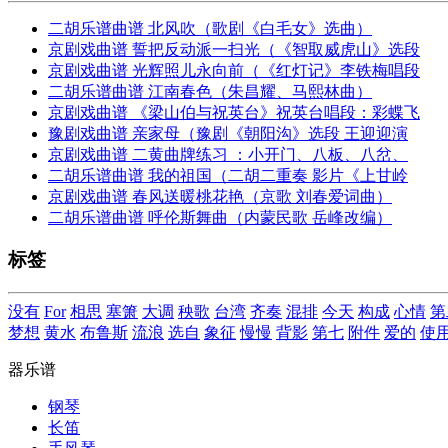
二胡乐谱曲谱 北风吹（歌剧《白毛女》选曲）
京剧戏曲谱 誓把反动派一扫光（《智取威虎山》选段
京剧戏曲谱 光辉照儿永向前（《红灯记》李铁梅唱段
二胡乐谱曲谱 江南春色（朱昌耀、马熙林曲）
京剧戏曲谱 《梁山伯与祝英台》祝英台唱段：彩蝶飞
豫剧戏曲谱 亲家母（豫剧《朝阳沟》选段 王迎迎演
京剧戏曲谱 二黄曲牌练习 ：小开门、八板、八岔、
二胡乐谱曲谱 我的祖国（二胡二重奏 影片《上甘岭
京剧戏曲谱 春风送暖桃花艳（京歌 刘春爱词曲）
二胡乐谱曲谱 呼伦斯舞曲（内蒙民歌 岳峰改编）
标签
没有
For
相思
塞箫
大调
秧歌
台湾
齐奏
混排
今天
构成
心情
第
梦想
黄水
布鲁斯
流浪
选自
象征
慢慢
背影
第七
附件
爱的
使
器乐谱
钢琴
长笛