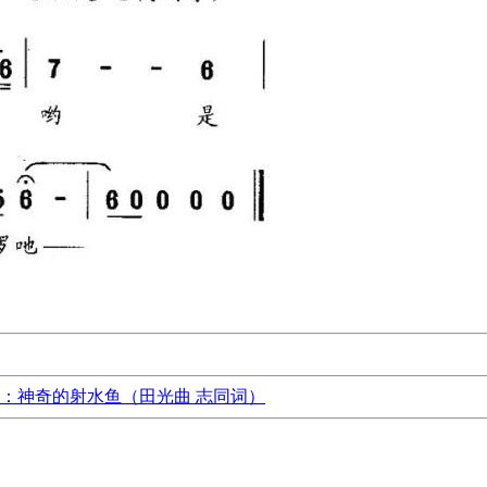
：神奇的射水鱼（田光曲 志同词）