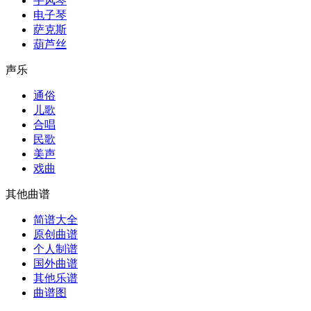
手风琴
电子琴
萨克斯
葫芦丝
声乐
通俗
儿歌
合唱
民歌
美声
戏曲
其他曲谱
简谱大全
原创曲谱
个人制谱
国外曲谱
其他乐谱
曲谱图