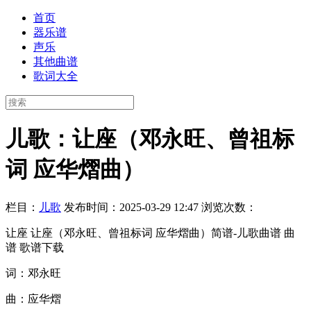
首页
器乐谱
声乐
其他曲谱
歌词大全
儿歌：让座（邓永旺、曾祖标
词 应华熠曲）
栏目：
儿歌
发布时间：2025-03-29 12:47
浏览次数：
让座 让座（邓永旺、曾祖标词 应华熠曲）简谱-儿歌曲谱 曲
谱 歌谱下载
词：邓永旺
曲：应华熠