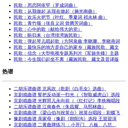
民歌：思恋阿依罕（罗成词曲）
民歌：从我做起 从现在做起（施光南曲）
民歌：欢乐火把节（叶红、季夏词 祁永林 曲）
民歌：青竹颂（张良义词 曾腾芳词曲）
民歌：心中的歌（献给伟大的党）
民歌：盼归来（台湾排湾族民歌）
民歌：弹起琴儿唱起歌（方阿泉曲 李晓珊、李晓燕词
民歌：最快乐的地方是自己的家乡（藏族民歌、藏文
民歌：信念（大型电视专题系列片《军旅先锋》主题
民歌：今生我们起坐不离（藏族民歌、藏文及音译版
热谱
二胡乐谱曲谱 北风吹（歌剧《白毛女》选曲）
京剧戏曲谱 誓把反动派一扫光（《智取威虎山》选段
京剧戏曲谱 光辉照儿永向前（《红灯记》李铁梅唱段
二胡乐谱曲谱 江南春色（朱昌耀、马熙林曲）
京剧戏曲谱 《梁山伯与祝英台》祝英台唱段：彩蝶飞
豫剧戏曲谱 亲家母（豫剧《朝阳沟》选段 王迎迎演
京剧戏曲谱 二黄曲牌练习 ：小开门、八板、八岔、