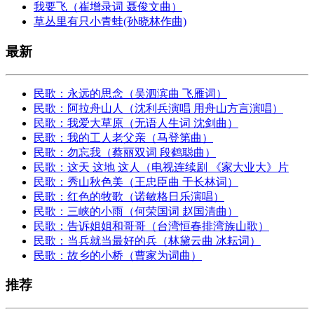
我要飞（崔增录词 聂俊文曲）
草丛里有只小青蛙(孙晓林作曲)
最新
民歌：永远的思念（吴泗滨曲 飞雁词）
民歌：阿拉舟山人（沈利兵演唱 用舟山方言演唱）
民歌：我爱大草原（无语人生词 沈剑曲）
民歌：我的工人老父亲（马登第曲）
民歌：勿忘我（蔡丽双词 段鹤聪曲）
民歌：这天 这地 这人（电视连续剧 《家大业大》片
民歌：秀山秋色美（王忠臣曲 于长林词）
民歌：红色的牧歌（诺敏格日乐演唱）
民歌：三峡的小雨（何荣国词 赵国清曲）
民歌：告诉姐姐和哥哥（台湾恒春排湾族山歌）
民歌：当兵就当最好的兵（林黛云曲 冰耘词）
民歌：故乡的小桥（曹家为词曲）
推荐