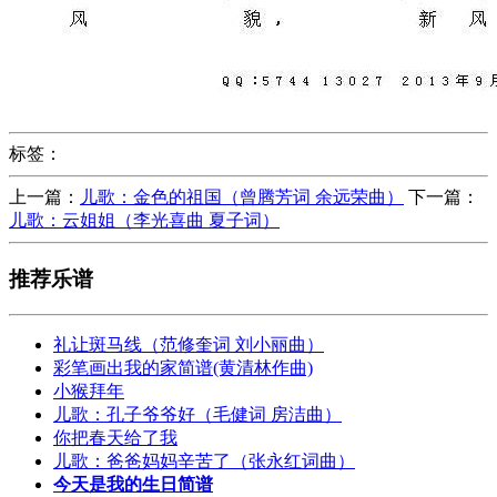
标签：
上一篇：
儿歌：金色的祖国（曾腾芳词 余远荣曲）
下一篇：
儿歌：云姐姐（李光喜曲 夏子词）
推荐乐谱
礼让斑马线（范修奎词 刘小丽曲）
彩笔画出我的家简谱(黄清林作曲)
小猴拜年
儿歌：孔子爷爷好（毛健词 房洁曲）
你把春天给了我
儿歌：爸爸妈妈辛苦了（张永红词曲）
今天是我的生日简谱