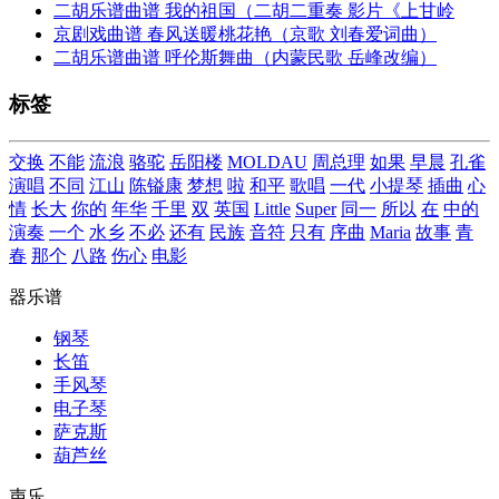
二胡乐谱曲谱 我的祖国（二胡二重奏 影片《上甘岭
京剧戏曲谱 春风送暖桃花艳（京歌 刘春爱词曲）
二胡乐谱曲谱 呼伦斯舞曲（内蒙民歌 岳峰改编）
标签
交换
不能
流浪
骆驼
岳阳楼
MOLDAU
周总理
如果
早晨
孔雀
演唱
不同
江山
陈镒康
梦想
啦
和平
歌唱
一代
小提琴
插曲
心
情
长大
你的
年华
千里
双
英国
Little
Super
同一
所以
在
中的
演奏
一个
水乡
不必
还有
民族
音符
只有
序曲
Maria
故事
青
春
那个
八路
伤心
电影
器乐谱
钢琴
长笛
手风琴
电子琴
萨克斯
葫芦丝
声乐