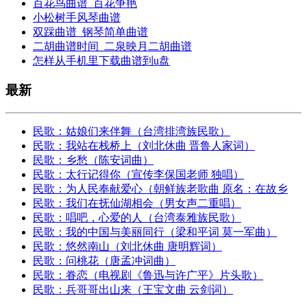
百花鸟曲谱_百花争艳
小松树手风琴曲谱
双踩曲谱_钢琴简单曲谱
二胡曲谱时间_二泉映月二胡曲谱
怎样从手机里下载曲谱到u盘
最新
民歌：姑娘们来伴舞（台湾排湾族民歌）
民歌：我站在栈桥上（刘北休曲 晋鲁人家词）
民歌：乡愁（陈安词曲）
民歌：太行记得你（宣传李保国老师 独唱）
民歌：为人民奉献爱心（朝鲜族老歌曲 原名：在故乡
民歌：我们在抚仙湖相会（男女声二重唱）
民歌：唱吧，心爱的人（台湾泰雅族民歌）
民歌：我的中国与美丽同行（梁和平词 莫一军曲）
民歌：悠然南山（刘北休曲 唐明辉词）
民歌：问桃花（唐孟冲词曲）
民歌：眷恋（电视剧《鲁迅与许广平》片头歌）
民歌：兵哥哥出山来（王宝文曲 云剑词）