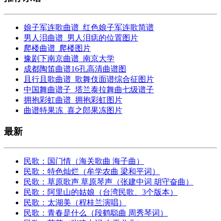
娘子军连歌曲谱_红色娘子军连歌简谱
男人泪曲谱_男人泪痣的位置图片
爬楼曲谱_爬楼图片
豫剧下南京曲谱_南京大学
成都陶笛曲谱16孔高清曲谱图
且行且歌曲谱_歌舞伎面谱综合征图片
中国舞曲谱子_塔兰泰拉舞曲七级谱子
拥抱彩虹曲谱_拥抱彩虹图片
曲谱特果冻_喜之郎果冻图片
最新
民歌：国门情（海关歌曲 海子曲）
民歌：特色灿烂（牟学农曲 梁和平词）
民歌：草原歌声 草原琴声（张建中词 胡守奋曲）
民歌：阿里山的姑娘（台湾民歌、3个版本）
民歌：太湖美（程桂兰演唱）
民歌：青春是什么（段鹤聪曲 周秀琴词）