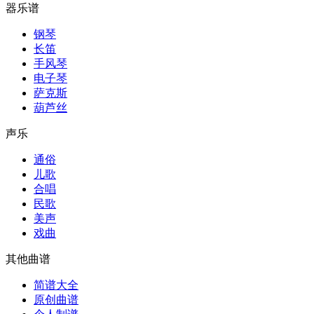
器乐谱
钢琴
长笛
手风琴
电子琴
萨克斯
葫芦丝
声乐
通俗
儿歌
合唱
民歌
美声
戏曲
其他曲谱
简谱大全
原创曲谱