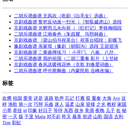
二胡乐谱曲谱 北风吹（歌剧《白毛女》选曲）
京剧戏曲谱 誓把反动派一扫光（《智取威虎山》选段
京剧戏曲谱 光辉照儿永向前（《红灯记》李铁梅唱段
二胡乐谱曲谱 江南春色（朱昌耀、马熙林曲）
京剧戏曲谱 《梁山伯与祝英台》祝英台唱段：彩蝶飞
豫剧戏曲谱 亲家母（豫剧《朝阳沟》选段 王迎迎演
京剧戏曲谱 二黄曲牌练习 ：小开门、八板、八岔、
二胡乐谱曲谱 我的祖国（二胡二重奏 影片《上甘岭
京剧戏曲谱 春风送暖桃花艳（京歌 刘春爱词曲）
二胡乐谱曲谱 呼伦斯舞曲（内蒙民歌 岳峰改编）
标签
欢腾
祖国
爱美
还是
道路
歌声
忘记
打雁
双
重奏
大海
Ave
这
样
渔歌
第一次
巧辩
乐曲
迷人
温柔
山泉
迎接
之光
教程
家园
小草
牵挂
id
印象
好日子
等待
东西
故乡
美酒
夜晚
儿子
在
秘
密
一天
版
千里
Maria
对不起
昨天
最美
前进
山歌
国语
古利
True
彩虹