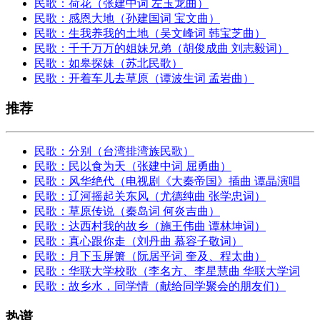
民歌：荷花（张建中词 左玉龙曲）
民歌：感恩大地（孙建国词 宝文曲）
民歌：生我养我的土地（吴文峰词 韩宝芝曲）
民歌：千千万万的姐妹兄弟（胡俊成曲 刘志毅词）
民歌：如皋探妹（苏北民歌）
民歌：开着车儿去草原（谭波生词 孟岩曲）
推荐
民歌：分别（台湾排湾族民歌）
民歌：民以食为天（张建中词 屈勇曲）
民歌：风华绝代（电视剧《大秦帝国》插曲 谭晶演唱
民歌：辽河摇起关东风（尤德纯曲 张学忠词）
民歌：草原传说（秦岛词 何炎吉曲）
民歌：达西村我的故乡（施王伟曲 谭林坤词）
民歌：真心跟你走（刘丹曲 慕容子敬词）
民歌：月下玉屏箫（阮居平词 奎及、程太曲）
民歌：华联大学校歌（李名方、李星慧曲 华联大学词
民歌：故乡水，同学情（献给同学聚会的朋友们）
热谱