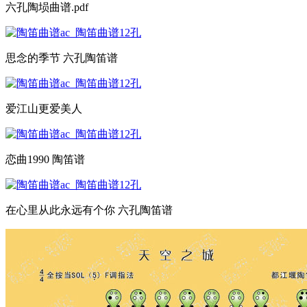
六孔陶埙曲谱.pdf
思念的季节 六孔陶笛谱
爱江山更爱美人
恋曲1990 陶笛谱
在心里从此永远有个你 六孔陶笛谱