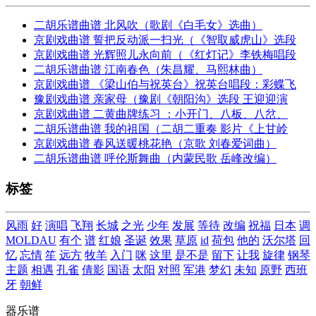
二胡乐谱曲谱 北风吹（歌剧《白毛女》选曲）
京剧戏曲谱 誓把反动派一扫光（《智取威虎山》选段
京剧戏曲谱 光辉照儿永向前（《红灯记》李铁梅唱段
二胡乐谱曲谱 江南春色（朱昌耀、马熙林曲）
京剧戏曲谱 《梁山伯与祝英台》祝英台唱段：彩蝶飞
豫剧戏曲谱 亲家母（豫剧《朝阳沟》选段 王迎迎演
京剧戏曲谱 二黄曲牌练习 ：小开门、八板、八岔、
二胡乐谱曲谱 我的祖国（二胡二重奏 影片《上甘岭
京剧戏曲谱 春风送暖桃花艳（京歌 刘春爱词曲）
二胡乐谱曲谱 呼伦斯舞曲（内蒙民歌 岳峰改编）
标签
风雨
好
演唱
飞翔
长城
之光
少年
发展
等待
改编
祝福
日本
调
MOLDAU
有个
谱
红娘
圣诞
效果
草原
id
荷包
他的
沃尔塔
回
忆
忘情
笙
远方
牧羊
入门
咪
这里
是不是
留下
让我
旋律
钢琴
主题
相遇
孔雀
倩影
国语
太阳
对照
军港
梦幻
未知
原野
西班
牙
朝鲜
器乐谱