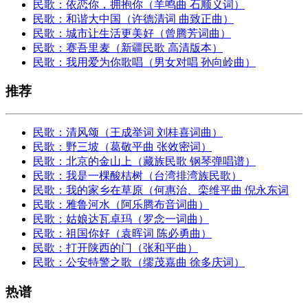
民歌：依恋你，拥抱你（羊鸣曲 石顺义词）
民歌：和谐大中国（许德清词 曲致正曲）
民歌：城市让生活更美好（曾腾芳词曲）
民歌：赛吾里麦（新疆民歌 高清版本）
民歌：我用爱为你歌唱（男女对唱 孙向岭曲）
推荐
民歌：清风颂（王成举词 刘桂喜词曲）
民歌：野三坡（葛敬平曲 张效密词）
民歌：北京的金山上（藏族民歌 钢琴弹唱谱）
民歌：我是一棵酸桔树（台湾排湾族民歌）
民歌：我的家乡在草原（何惠治、栾维平曲 倪永东词
民歌：雅鲁河水（阿乐腾布音词曲）
民歌：姑娘达瓦卓玛（罗念一词曲）
民歌：祖国你好（袁晖词 陈必勇曲）
民歌：打开陕西的门（张和平曲）
民歌：公安特警之歌（缪茂嘉曲 徐多庆词）
热谱