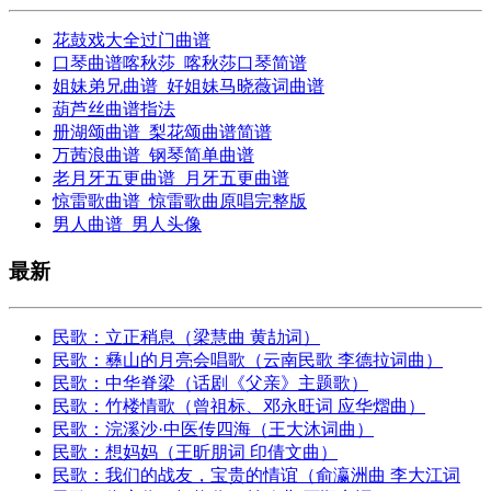
花鼓戏大全过门曲谱
口琴曲谱喀秋莎_喀秋莎口琴简谱
姐妹弟兄曲谱_好姐妹马晓薇词曲谱
葫芦丝曲谱指法
册湖颂曲谱_梨花颂曲谱简谱
万茜浪曲谱_钢琴简单曲谱
老月牙五更曲谱_月牙五更曲谱
惊雷歌曲谱_惊雷歌曲原唱完整版
男人曲谱_男人头像
最新
民歌：立正稍息（梁慧曲 黄劼词）
民歌：彝山的月亮会唱歌（云南民歌 李德拉词曲）
民歌：中华脊梁（话剧《父亲》主题歌）
民歌：竹楼情歌（曾祖标、邓永旺词 应华熠曲）
民歌：浣溪沙·中医传四海（王大沐词曲）
民歌：想妈妈（王昕朋词 印倩文曲）
民歌：我们的战友，宝贵的情谊（俞瀛洲曲 李大江词