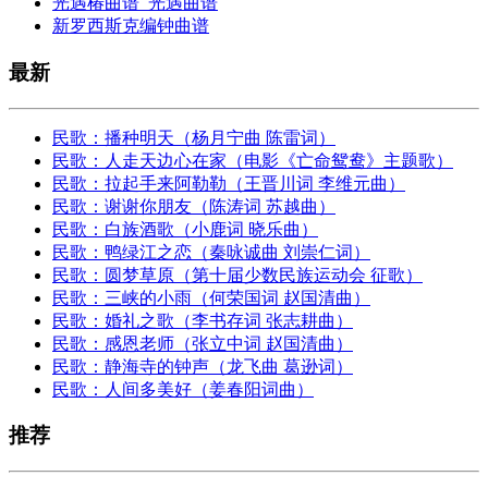
光遇椿曲谱_光遇曲谱
新罗西斯克编钟曲谱
最新
民歌：播种明天（杨月宁曲 陈雷词）
民歌：人走天边心在家（电影《亡命鸳鸯》主题歌）
民歌：拉起手来阿勒勒（王晋川词 李维元曲）
民歌：谢谢你朋友（陈涛词 苏越曲）
民歌：白族酒歌（小鹿词 晓乐曲）
民歌：鸭绿江之恋（秦咏诚曲 刘崇仁词）
民歌：圆梦草原（第十届少数民族运动会 征歌）
民歌：三峡的小雨（何荣国词 赵国清曲）
民歌：婚礼之歌（李书存词 张志耕曲）
民歌：感恩老师（张立中词 赵国清曲）
民歌：静海寺的钟声（龙飞曲 葛逊词）
民歌：人间多美好（姜春阳词曲）
推荐