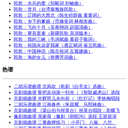
民歌：水兵的爱（邹毅词 刘敏曲）
民歌：赏月（台湾泰雅族民歌）
民歌：辽阔的大西北（陈生铠群曲 童童词）
民歌：乡下的爹娘（范修奎词 林相友曲）
民歌：飞向十月（吴善翎词 赵国清曲）
民歌：赛吾里麦（新疆民歌 高清版本）
民歌：我的三峡（毛润斌曲 慕容子敬词）
民歌：祖国永远是我家（龚正斌词 崔立民曲）
民歌：中国神话（陈念祖词 左翼建曲）
民歌：海的女儿（曾腾芳词曲）
热谱
二胡乐谱曲谱 北风吹（歌剧《白毛女》选曲）
京剧戏曲谱 誓把反动派一扫光（《智取威虎山》选段
京剧戏曲谱 光辉照儿永向前（《红灯记》李铁梅唱段
二胡乐谱曲谱 江南春色（朱昌耀、马熙林曲）
京剧戏曲谱 《梁山伯与祝英台》祝英台唱段：彩蝶飞
豫剧戏曲谱 亲家母（豫剧《朝阳沟》选段 王迎迎演
京剧戏曲谱 二黄曲牌练习 ：小开门、八板、八岔、