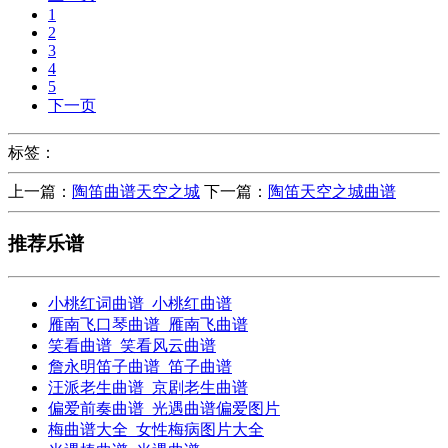
1
2
3
4
5
下一页
标签：
上一篇：
陶笛曲谱天空之城
下一篇：
陶笛天空之城曲谱
推荐乐谱
小桃红词曲谱_小桃红曲谱
雁南飞口琴曲谱_雁南飞曲谱
笑看曲谱_笑看风云曲谱
詹永明笛子曲谱_笛子曲谱
汪派老生曲谱_京剧老生曲谱
偏爱前奏曲谱_光遇曲谱偏爱图片
梅曲谱大全_女性梅病图片大全