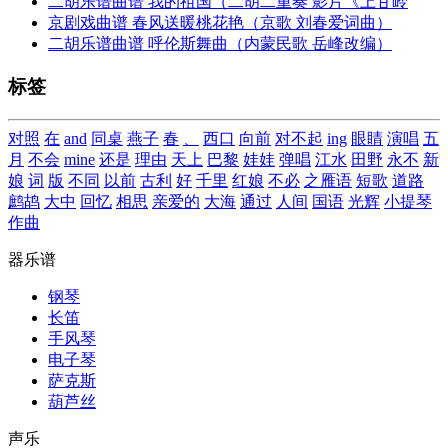
二胡乐谱曲谱 我的祖国（二胡二重奏 影片《上甘岭
京剧戏曲谱 春风送暖桃花艳（京歌 刘春爱词曲）
二胡乐谱曲谱 呼伦斯舞曲（内蒙民歌 岳峰改编）
标签
对照
在
and
同桌
燕子
春
、
西口
向前
对不起
ing
眼睛
演唱
五
月
不会
mine
还是
理由
天上
巴黎
娃娃
弹唱
江水
田野
永不
新
娘
词
版
不同
以前
古利
好
千里
红娘
不必
之雁语
短歌
道路
鹧鸪
大中
回忆
相思
亲爱的
大海
通过
人间
国语
光辉
小提琴
作曲
器乐谱
钢琴
长笛
手风琴
电子琴
萨克斯
葫芦丝
声乐