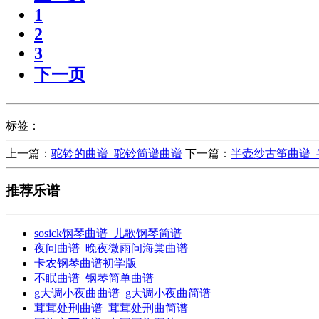
1
2
3
下一页
标签：
上一篇：
驼铃的曲谱_驼铃简谱曲谱
下一篇：
半壶纱古筝曲谱_
推荐乐谱
sosick钢琴曲谱_儿歌钢琴简谱
夜问曲谱_晚夜微雨问海棠曲谱
卡农钢琴曲谱初学版
不眠曲谱_钢琴简单曲谱
g大调小夜曲曲谱_g大调小夜曲简谱
茸茸处刑曲谱_茸茸处刑曲简谱