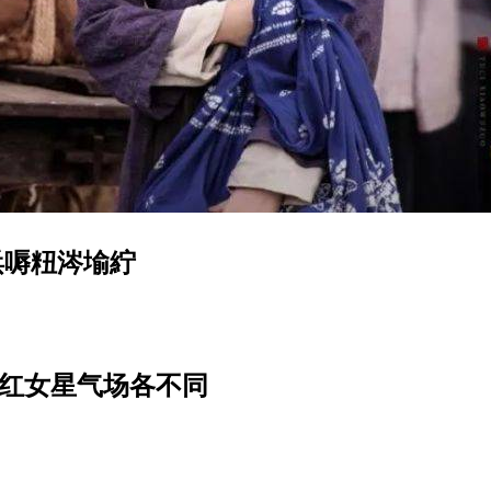
浜嗕粈涔堬紵
当红女星气场各不同