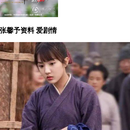
张馨予资料 爱剧情