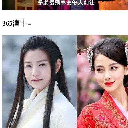
365澶╃ –