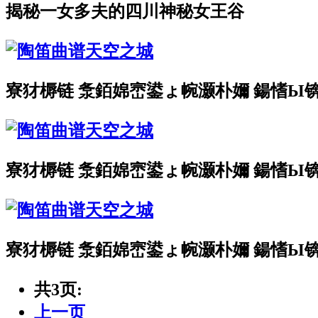
揭秘一女多夫的四川神秘女王谷
寮犲槈链 洜銆婂崈鍙ょ帵灏朴嬭 鍚愭Ы
寮犲槈链 洜銆婂崈鍙ょ帵灏朴嬭 鍚愭Ы
寮犲槈链 洜銆婂崈鍙ょ帵灏朴嬭 鍚愭Ы
共3页:
上一页