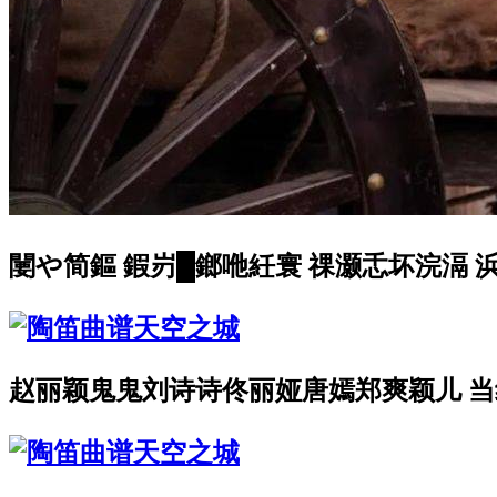
闄や简鏂 鍜岃█鎯咃紝寰 祼灏忎坏浣滆 
赵丽颖鬼鬼刘诗诗佟丽娅唐嫣郑爽颖儿 