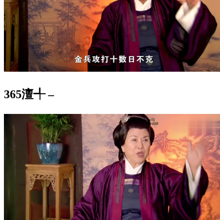
365澶╃ –