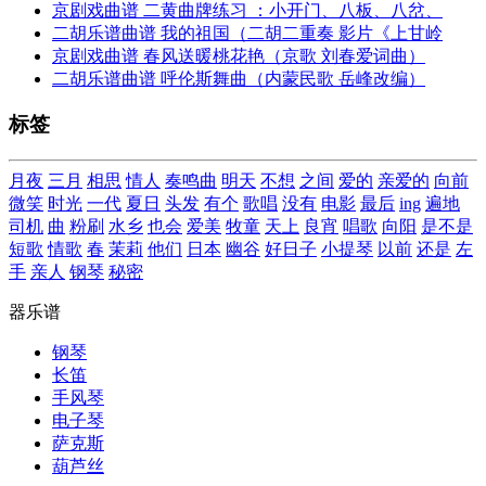
京剧戏曲谱 二黄曲牌练习 ：小开门、八板、八岔、
二胡乐谱曲谱 我的祖国（二胡二重奏 影片《上甘岭
京剧戏曲谱 春风送暖桃花艳（京歌 刘春爱词曲）
二胡乐谱曲谱 呼伦斯舞曲（内蒙民歌 岳峰改编）
标签
月夜
三月
相思
情人
奏鸣曲
明天
不想
之间
爱的
亲爱的
向前
微笑
时光
一代
夏日
头发
有个
歌唱
没有
电影
最后
ing
遍地
司机
曲
粉刷
水乡
也会
爱美
牧童
天上
良宵
唱歌
向阳
是不是
短歌
情歌
春
茉莉
他们
日本
幽谷
好日子
小提琴
以前
还是
左
手
亲人
钢琴
秘密
器乐谱
钢琴
长笛
手风琴
电子琴
萨克斯
葫芦丝