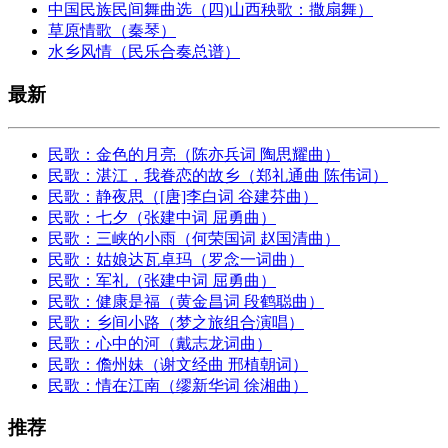
中国民族民间舞曲选（四)山西秧歌：撒扇舞）
草原情歌（秦琴）
水乡风情（民乐合奏总谱）
最新
民歌：金色的月亮（陈亦兵词 陶思耀曲）
民歌：湛江，我眷恋的故乡（郑礼通曲 陈伟词）
民歌：静夜思（[唐]李白词 谷建芬曲）
民歌：七夕（张建中词 屈勇曲）
民歌：三峡的小雨（何荣国词 赵国清曲）
民歌：姑娘达瓦卓玛（罗念一词曲）
民歌：军礼（张建中词 屈勇曲）
民歌：健康是福（黄金昌词 段鹤聪曲）
民歌：乡间小路（梦之旅组合演唱）
民歌：心中的河（戴志龙词曲）
民歌：儋州妹（谢文经曲 邢植朝词）
民歌：情在江南（缪新华词 徐湘曲）
推荐