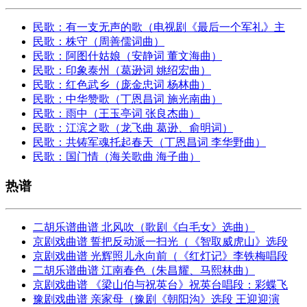
民歌：有一支无声的歌（电视剧《最后一个军礼》主
民歌：株守（周善儒词曲）
民歌：阿图什姑娘（安静词 董文海曲）
民歌：印象泰州（葛逊词 姚绍宏曲）
民歌：红色武乡（庞金忠词 杨林曲）
民歌：中华赞歌（丁恩昌词 施光南曲）
民歌：雨中（王玉亭词 张良杰曲）
民歌：江滨之歌（龙飞曲 葛逊、俞明词）
民歌：共铸军魂托起春天（丁恩昌词 李华野曲）
民歌：国门情（海关歌曲 海子曲）
热谱
二胡乐谱曲谱 北风吹（歌剧《白毛女》选曲）
京剧戏曲谱 誓把反动派一扫光（《智取威虎山》选段
京剧戏曲谱 光辉照儿永向前（《红灯记》李铁梅唱段
二胡乐谱曲谱 江南春色（朱昌耀、马熙林曲）
京剧戏曲谱 《梁山伯与祝英台》祝英台唱段：彩蝶飞
豫剧戏曲谱 亲家母（豫剧《朝阳沟》选段 王迎迎演