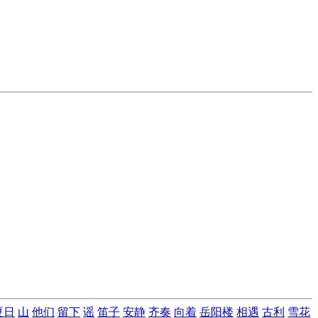
夏日
山
他们
留下
谣
笛子
安静
齐奏
向着
岳阳楼
相遇
古利
雪花