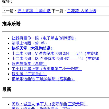
标签：
上一篇：
归去来辞_古琴曲谱
下一篇：
兰花花_古琴曲谱
推荐乐谱
让我再看你一眼（电子琴吉他弹唱谱）
清明上河图（箫+筝）
快乐天堂（六孔陶笛谱）
十二木卡姆：Ⅴ 潘吉尕木卡姆 234——244（主旋律
十二木卡姆：Ⅸ 巴雅特木卡姆 431——442（主旋律
歌声与微笑（总谱）
半个月亮爬上来（五重奏第二小号分谱）
钗头凤（广东乐曲）
扬琴乐谱曲谱 工地的黎明（宿英曲）
最新
民歌：城里人 乡下人（秦守印曲 王荣元词）