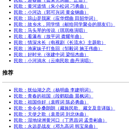
民歌：迎春曲（龚荣光词曲、正谱）
民歌：黄河道情（朱小松词 刁勇曲）
民歌：小河边（郭可兴词 黄金钢曲）
民歌：琼山是我家（应华熠曲 田韶华词）
民歌：故乡水，同学情（献给同学聚会的朋友们）
民歌：马头琴的传说（琪琪格演唱）
民歌：看瀑布（放平词 龚耀年曲）
民歌：情深水长（电视剧《长流水》主题歌）
民歌：渔家妹子打鱼回（邹毅词 施王伟曲）
民歌：好时光（张建中词 梁恒杰曲）
民歌：小河淌水（云南民歌 曲丹演唱）
推荐
民歌：抚仙湖之恋（杨明曲 李建明词）
民歌：青春的祖国（段鹤聪曲 晨枫词）
民歌：祖国你好（袁晖词 陈必勇曲）
民歌：舍令令桑朗朗（藏族民歌、藏文及音译版）
民歌：天使之歌（袁质词 刘北休曲）
民歌：湿地绿洲黄河口（丁恩昌词 孟贵彬曲）
民歌：永远是战友（邓九高词 韩宝泉曲）