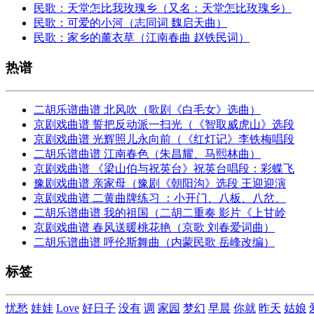
民歌：天堂怎比我玫瑰乡（又名：天堂怎比玫瑰乡）
民歌：可爱的小河（志同词 魏启天曲）
民歌：家乡的薰衣草（江南春曲 赵铁民词）
热谱
二胡乐谱曲谱 北风吹（歌剧《白毛女》选曲）
京剧戏曲谱 誓把反动派一扫光（《智取威虎山》选段
京剧戏曲谱 光辉照儿永向前（《红灯记》李铁梅唱段
二胡乐谱曲谱 江南春色（朱昌耀、马熙林曲）
京剧戏曲谱 《梁山伯与祝英台》祝英台唱段：彩蝶飞
豫剧戏曲谱 亲家母（豫剧《朝阳沟》选段 王迎迎演
京剧戏曲谱 二黄曲牌练习 ：小开门、八板、八岔、
二胡乐谱曲谱 我的祖国（二胡二重奏 影片《上甘岭
京剧戏曲谱 春风送暖桃花艳（京歌 刘春爱词曲）
二胡乐谱曲谱 呼伦斯舞曲（内蒙民歌 岳峰改编）
标签
忧愁
娃娃
Love
好日子
没有
调
家园
梦幻
早晨
你就
昨天
姑娘