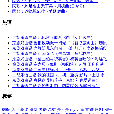
民歌：红色武乡，绿色太行（女声领唱、合唱）
民歌：鸡足名山天下美（周枫曲 江涛词）
民歌：道德规范歌（姜延辉曲）
热谱
二胡乐谱曲谱 北风吹（歌剧《白毛女》选曲）
京剧戏曲谱 誓把反动派一扫光（《智取威虎山》选段
京剧戏曲谱 光辉照儿永向前（《红灯记》李铁梅唱段
二胡乐谱曲谱 江南春色（朱昌耀、马熙林曲）
京剧戏曲谱 《梁山伯与祝英台》祝英台唱段：彩蝶飞
豫剧戏曲谱 亲家母（豫剧《朝阳沟》选段 王迎迎演
京剧戏曲谱 二黄曲牌练习 ：小开门、八板、八岔、
二胡乐谱曲谱 我的祖国（二胡二重奏 影片《上甘岭
京剧戏曲谱 春风送暖桃花艳（京歌 刘春爱词曲）
二胡乐谱曲谱 呼伦斯舞曲（内蒙民歌 岳峰改编）
标签
骆驼
入门
基调
基础
国语
温柔
是不是
my
儿童
前进
歌剧
和平