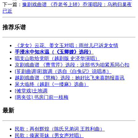
下一篇：
豫剧戏曲谱 《乔老爷上轿》乔溪唱段：乌鸦归巢夜
已近
推荐乐谱
《龙女》云花、姜文玉对唱：雨丝儿已诉龙女情
手浸水中知水温（《玉卿嫂》选段）
唱支山歌给党听（越剧版 史济华演唱）
京剧戏曲谱 《曹雪芹》选段：这部书为咱紧系同心扣
[芗剧曲调]彩旗调（选自《白兔记》说唱本）
越剧戏曲谱 《慧梅》选段：她好比飞来喜鹊报喜讯
呆大临终（越剧《一缕麻》选曲）
[傩堂戏]土地调
[两夹弦] 书房门前一枝梅
最新
民歌：再创辉煌（陈氏兄弟词 王胜利曲）
民歌：傣家哥妹（男女声对唱）