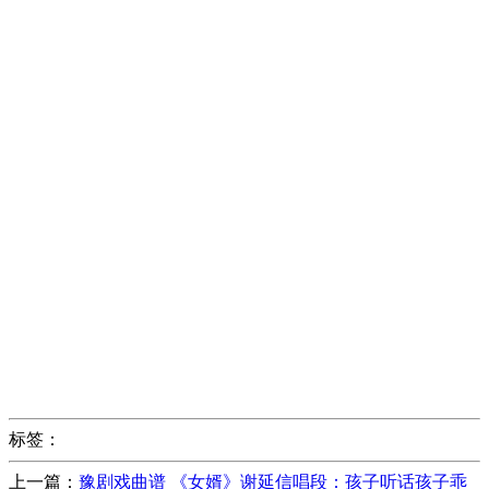
标签：
上一篇：
豫剧戏曲谱 《女婿》谢延信唱段：孩子听话孩子乖