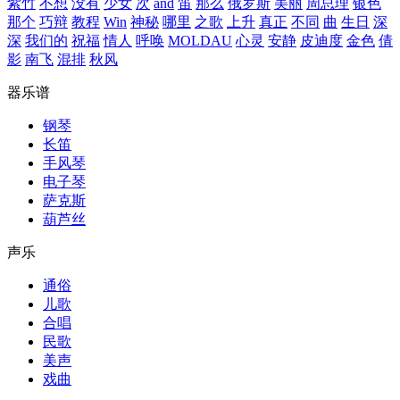
紫竹
不想
没有
少女
次
and
笛
那么
俄罗斯
美丽
周总理
银色
那个
巧辩
教程
Win
神秘
哪里
之歌
上升
真正
不同
曲
生日
深
深
我们的
祝福
情人
呼唤
MOLDAU
心灵
安静
皮迪度
金色
倩
影
南飞
混排
秋风
器乐谱
钢琴
长笛
手风琴
电子琴
萨克斯
葫芦丝
声乐
通俗
儿歌
合唱
民歌
美声
戏曲