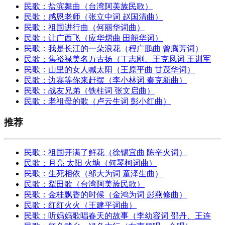
民歌：盐滨舞曲（台湾阿美族民歌）
民歌：感恩老师（张立中词 赵国清曲）
民歌：祖国进行曲（何丽华词曲）
民歌：让广西飞（应华熠曲 田韶华词）
民歌：我是长江的一朵浪花（程广鹏曲 曾腾芳词）
民歌：焦裕禄美名万古扬（丁志刚、王克凤词 王训军
民歌：山里的女人喊太阳（王原平曲 甘茂华词）
民歌：边寨等你来赶摆（李小林词 秦克新曲）
民歌：战友兄弟（铁柱词 张文启曲）
民歌：老祖母的歌（卢云生词 彭小红曲）
推荐
民歌：祖国开满了鲜花（徐锡宜曲 陈辛火词）
民歌：月亮 太阳 火塘（何琴柯词曲）
民歌：生死相依（邬大为词 童泽生曲）
民歌：犁田歌（台湾阿美族民歌）
民歌：金桂飘香的时候（金鸿为词 彭燕修曲）
民歌：红红火火（王建平词曲）
民歌：听妈妈歌唱春天的故事（李幼容词 邵丹、王连