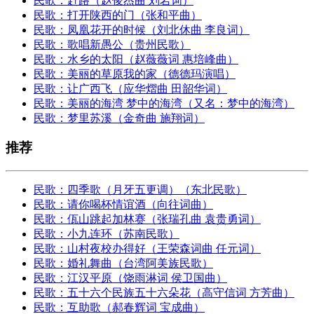
民歌：赶路（赵俊杰曲 刘岩词）
民歌：打开陕西的门（张和平曲）
民歌：凤凰花开的时候（刘北休曲 李良词）
民歌：歌唱新愚公（贵州民歌）
民歌：水乡的太阳（赵薇薇词 惠培峰曲）
民歌：美丽的草原我的家（德德玛演唱）
民歌：让广西飞（应华熠曲 田韶华词）
民歌：美丽的海湾 梦中的海湾（又名：梦中的海湾）
民歌：梦里苏溪（金奇曲 施翔词）
推荐
民歌：四季歌（月牙五更调）（东北民歌）
民歌：请你喝杯情谊酒（向往词曲）
民歌：佤山跳起加林赛（张瑞孔曲 袁贵勇词）
民歌：小九连环（苏南民歌）
民歌：山村夜校办得好（王荣森词曲 任元词）
民歌：婚礼舞曲（台湾阿美族民歌）
民歌：江汉平原（饶雨淋词 侯卫国曲）
民歌：五十六个民族五十六朵花（高守信词 方芳曲）
民歌：互助歌（郝春辉词 宝成曲）