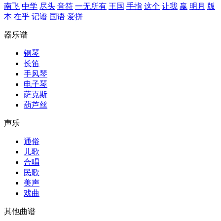
南飞
中学
尽头
音符
一无所有
王国
手指
这个
让我
赢
明月
版
本
在乎
记谱
国语
爱拼
器乐谱
钢琴
长笛
手风琴
电子琴
萨克斯
葫芦丝
声乐
通俗
儿歌
合唱
民歌
美声
戏曲
其他曲谱