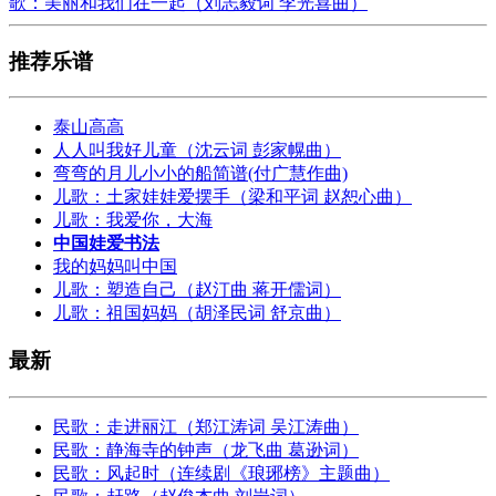
歌：美丽和我们在一起（刘志毅词 李光喜曲）
推荐乐谱
泰山高高
人人叫我好儿童（沈云词 彭家幌曲）
弯弯的月儿小小的船简谱(付广慧作曲)
儿歌：土家娃娃爱摆手（梁和平词 赵恕心曲）
儿歌：我爱你，大海
中国娃爱书法
我的妈妈叫中国
儿歌：塑造自己（赵汀曲 蒋开儒词）
儿歌：祖国妈妈（胡泽民词 舒京曲）
最新
民歌：走进丽江（郑江涛词 吴江涛曲）
民歌：静海寺的钟声（龙飞曲 葛逊词）
民歌：风起时（连续剧《琅琊榜》主题曲）