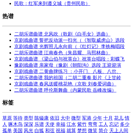
民歌：红军来到遵义城（贵州民歌）
热谱
二胡乐谱曲谱 北风吹（歌剧《白毛女》选曲）
京剧戏曲谱 誓把反动派一扫光（《智取威虎山》选段
京剧戏曲谱 光辉照儿永向前（《红灯记》李铁梅唱段
二胡乐谱曲谱 江南春色（朱昌耀、马熙林曲）
京剧戏曲谱 《梁山伯与祝英台》祝英台唱段：彩蝶飞
豫剧戏曲谱 亲家母（豫剧《朝阳沟》选段 王迎迎演
京剧戏曲谱 二黄曲牌练习 ：小开门、八板、八岔、
二胡乐谱曲谱 我的祖国（二胡二重奏 影片《上甘岭
京剧戏曲谱 春风送暖桃花艳（京歌 刘春爱词曲）
二胡乐谱曲谱 呼伦斯舞曲（内蒙民歌 岳峰改编）
标签
草原
等待
类型
陈镒康
依旧
大中
微型
军港
少年
十月
花儿
情
人
啄木鸟
深深
乐谱
天使
幸福
江水
紫竹
弯弯
工人
忘记
多少
孤单
美国
风光
白狐
和弦
祝福
就算
梦想
微笑
简介
天上人间