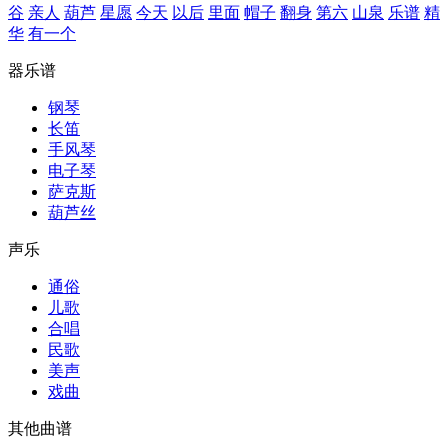
谷
亲人
葫芦
星愿
今天
以后
里面
帽子
翻身
第六
山泉
乐谱
精
华
有一个
器乐谱
钢琴
长笛
手风琴
电子琴
萨克斯
葫芦丝
声乐
通俗
儿歌
合唱
民歌
美声
戏曲
其他曲谱