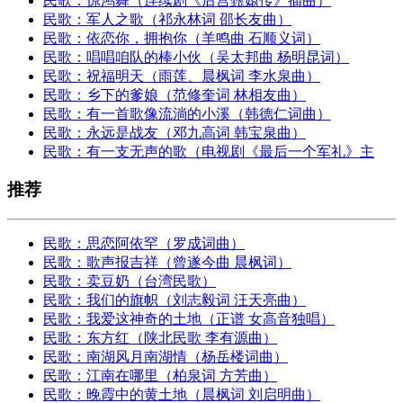
民歌：惊鸿舞（连续剧《后宫甄嬛传》插曲）
民歌：军人之歌（祁永林词 邵长友曲）
民歌：依恋你，拥抱你（羊鸣曲 石顺义词）
民歌：唱唱咱队的棒小伙（吴太邦曲 杨明昆词）
民歌：祝福明天（雨莲、晨枫词 李水泉曲）
民歌：乡下的爹娘（范修奎词 林相友曲）
民歌：有一首歌像流淌的小溪（韩德仁词曲）
民歌：永远是战友（邓九高词 韩宝泉曲）
民歌：有一支无声的歌（电视剧《最后一个军礼》主
推荐
民歌：思恋阿依罕（罗成词曲）
民歌：歌声报吉祥（曾遂今曲 晨枫词）
民歌：卖豆奶（台湾民歌）
民歌：我们的旗帜（刘志毅词 汪天亮曲）
民歌：我爱这神奇的土地（正谱 女高音独唱）
民歌：东方红（陕北民歌 李有源曲）
民歌：南湖风月南湖情（杨岳楼词曲）
民歌：江南在哪里（柏泉词 方芳曲）
民歌：晚霞中的黄土地（晨枫词 刘启明曲）