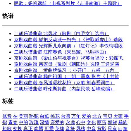
民歌：扬帆远航（电视系列片《走进南海》主题歌）
热谱
二胡乐谱曲谱 北风吹（歌剧《白毛女》选曲）
京剧戏曲谱 誓把反动派一扫光（《智取威虎山》选段
京剧戏曲谱 光辉照儿永向前（《红灯记》李铁梅唱段
二胡乐谱曲谱 江南春色（朱昌耀、马熙林曲）
京剧戏曲谱 《梁山伯与祝英台》祝英台唱段：彩蝶飞
豫剧戏曲谱 亲家母（豫剧《朝阳沟》选段 王迎迎演
京剧戏曲谱 二黄曲牌练习 ：小开门、八板、八岔、
二胡乐谱曲谱 我的祖国（二胡二重奏 影片《上甘岭
京剧戏曲谱 春风送暖桃花艳（京歌 刘春爱词曲）
二胡乐谱曲谱 呼伦斯舞曲（内蒙民歌 岳峰改编）
标签
低音
在
美丽
骆驼
白狐
桃花
台湾
万年
爱的
北方
宝贝
大家
手
指
青春
中的
玫瑰
深情
亲爱的
永远
心中
文化
丽莎
朝鲜
彝族
短歌
交换
真正
欢腾
可爱
英雄
音符
风格
中音
背影
只有
in
布