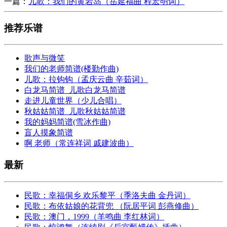
一篇：
儿歌：我们的黄岩岛（岳延福曲 程宏明词）
推荐乐谱
歌声与微笑
我们的老师简谱(楼勤作曲)
儿歌：拉钩钩（孟庆云曲 辛茹词）
白龙马简谱_儿歌白龙马简谱
走进儿童世界（少儿合唱）
秋姑姑简谱_儿歌秋姑姑简谱
我的妈妈简谱(雪冰作曲)
盲人摸象简谱
啊 老师（常连祥词 戚建波曲）
最新
民歌：幸福侗乡 欢乐黎平（季洛夫曲 金丹词）
民歌：布依姑娘的花背兜 （阮居平词 彭燕修曲）
民歌：澳门，1999（羊鸣曲 李红林词）