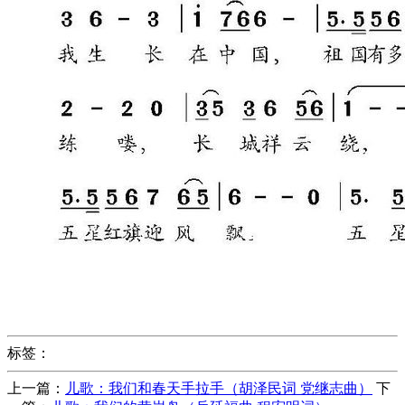
标签：
上一篇：
儿歌：我们和春天手拉手（胡泽民词 党继志曲）
下